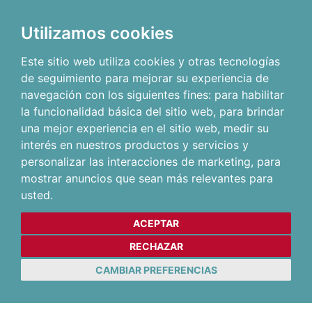
Utilizamos cookies
Este sitio web utiliza cookies y otras tecnologías
de seguimiento para mejorar su experiencia de
navegación con los siguientes fines:
para habilitar
la funcionalidad básica del sitio web
,
para brindar
una mejor experiencia en el sitio web
,
medir su
interés en nuestros productos y servicios y
personalizar las interacciones de marketing
,
para
mostrar anuncios que sean más relevantes para
usted
.
ACEPTAR
RECHAZAR
CAMBIAR PREFERENCIAS