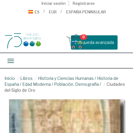
Iniciar sesión
Registrarse
ES
EUR
ESPAÑA PENINSULAR
0
Busqueda avanzada
Toggle navigation
Inicio
Libros
Historia y Ciencias Humanas
/
Historia de
España
/
Edad Moderna
/
Población. Demografía
/
Ciudades
del Siglo de Oro