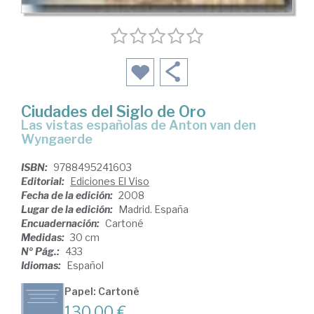
Ciudades del Siglo de Oro
las vistas españolas de Anton van den
Wyngaerde
ISBN:
9788495241603
Editorial:
Ediciones El Viso
Fecha de la edición:
2008
Lugar de la edición:
Madrid. España
Encuadernación:
Cartoné
Medidas:
30 cm
Nº Pág.:
433
Idiomas:
Español
Papel: Cartoné
130,00 €