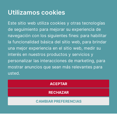
Utilizamos cookies
Este sitio web utiliza cookies y otras tecnologías
de seguimiento para mejorar su experiencia de
navegación con los siguientes fines:
para habilitar
la funcionalidad básica del sitio web
,
para brindar
una mejor experiencia en el sitio web
,
medir su
interés en nuestros productos y servicios y
personalizar las interacciones de marketing
,
para
mostrar anuncios que sean más relevantes para
usted
.
ACEPTAR
RECHAZAR
CAMBIAR PREFERENCIAS