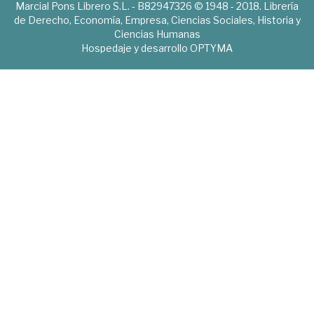
Marcial Pons Librero S.L. - B82947326 © 1948 - 2018. Librería
de Derecho, Economía, Empresa, Ciencias Sociales, Historia y
Ciencias Humanas
Hospedaje y desarrollo
OPTYMA