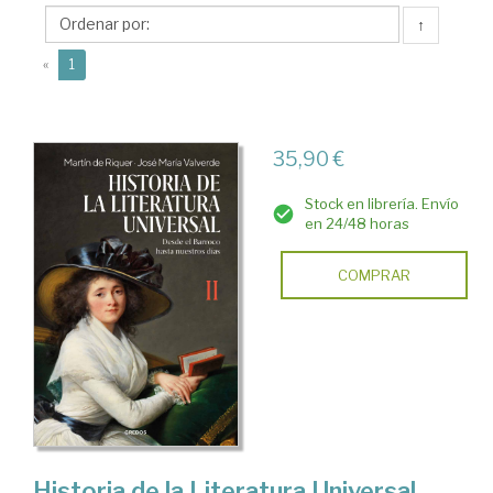
María
↑
(1926-
(current)
1996)
«
1
35,90 €
Stock en librería. Envío
en 24/48 horas
COMPRAR
Historia de la Literatura Universal