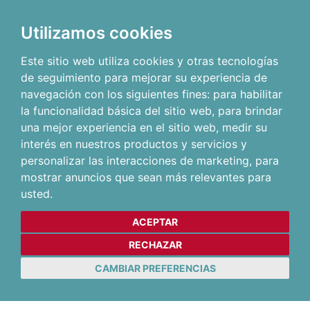
Utilizamos cookies
Este sitio web utiliza cookies y otras tecnologías
de seguimiento para mejorar su experiencia de
navegación con los siguientes fines:
para habilitar
la funcionalidad básica del sitio web
,
para brindar
una mejor experiencia en el sitio web
,
medir su
interés en nuestros productos y servicios y
personalizar las interacciones de marketing
,
para
mostrar anuncios que sean más relevantes para
usted
.
ACEPTAR
RECHAZAR
CAMBIAR PREFERENCIAS