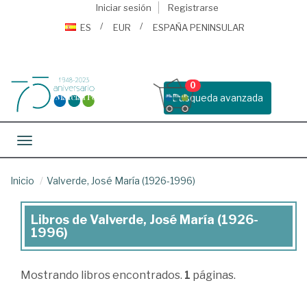
Iniciar sesión
Registrarse
ES
EUR
ESPAÑA PENINSULAR
0
Busqueda avanzada
Toggle navigation
Inicio
Valverde, José María (1926-1996)
Libros de Valverde, José María (1926-
Libros
1996)
de
Valverde,
Mostrando
libros encontrados.
1
páginas.
José