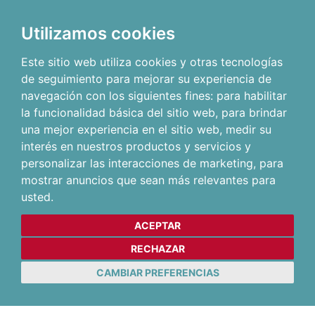
Utilizamos cookies
Este sitio web utiliza cookies y otras tecnologías
de seguimiento para mejorar su experiencia de
navegación con los siguientes fines:
para habilitar
la funcionalidad básica del sitio web
,
para brindar
una mejor experiencia en el sitio web
,
medir su
interés en nuestros productos y servicios y
personalizar las interacciones de marketing
,
para
mostrar anuncios que sean más relevantes para
usted
.
ACEPTAR
RECHAZAR
CAMBIAR PREFERENCIAS