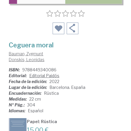
Ceguera moral
Bauman, Zygmunt
Donskis, Leonidas
ISBN:
9788449340086
Editorial:
Editorial Paidós
Fecha de la edición:
2022
Lugar de la edición:
Barcelona. España
Encuadernación:
Rústica
Medidas:
22 cm
Nº Pág.:
304
Idiomas:
Español
Papel: Rústica
15,00 €