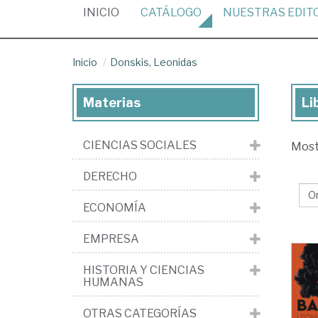
(CURRENT)
INICIO
CATÁLOGO
NUESTRAS
EDIT
Inicio
Donskis, Leonidas
Materias
Li
Lib
de
CIENCIAS SOCIALES
Mos
Don
Le
DERECHO
ECONOMÍA
EMPRESA
HISTORIA Y CIENCIAS
HUMANAS
OTRAS CATEGORÍAS