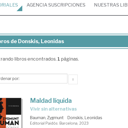
ORIALES
AGENCIA
SUSCRIPCIONES
NUESTRAS
LI
bros de Donskis, Leonidas
ros
trando
libros encontrados.
1
páginas.
skis,
onidas
↑
Maldad líquida
Vivir sin alternativas
Bauman, Zygmunt
Donskis, Leonidas
Editorial Paidós. Barcelona, 2023