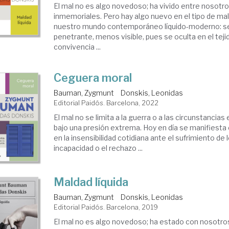
El mal no es algo novedoso; ha vivido entre nosot
inmemoriales. Pero hay algo nuevo en el tipo de ma
nuestro mundo contemporáneo líquido-moderno: s
penetrante, menos visible, pues se oculta en el tej
convivencia ...
Ceguera moral
Bauman, Zygmunt
Donskis, Leonidas
Editorial Paidós. Barcelona, 2022
El mal no se limita a la guerra o a las circunstancias
bajo una presión extrema. Hoy en día se manifiesta
en la insensibilidad cotidiana ante el sufrimiento de 
incapacidad o el rechazo ...
Maldad líquida
Bauman, Zygmunt
Donskis, Leonidas
Editorial Paidós. Barcelona, 2019
El mal no es algo novedoso; ha estado con nosotr