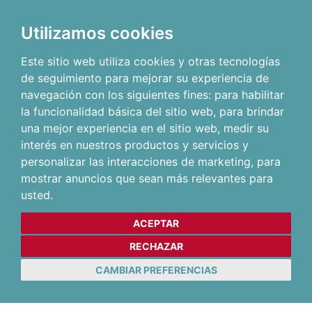
Utilizamos cookies
Este sitio web utiliza cookies y otras tecnologías
de seguimiento para mejorar su experiencia de
navegación con los siguientes fines:
para habilitar
la funcionalidad básica del sitio web
,
para brindar
una mejor experiencia en el sitio web
,
medir su
interés en nuestros productos y servicios y
personalizar las interacciones de marketing
,
para
mostrar anuncios que sean más relevantes para
usted
.
ACEPTAR
RECHAZAR
CAMBIAR PREFERENCIAS