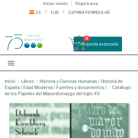
Iniciar sesión
Registrarse
ES
EUR
ESPAÑA PENINSULAR
0
Busqueda avanzada
Toggle navigation
Inicio
Libros
Historia y Ciencias Humanas
/
Historia de
España
/
Edad Moderna
/
Fuentes y documentos
/
Catálogo
de los Papeles del Mayordomazgo del siglo XV