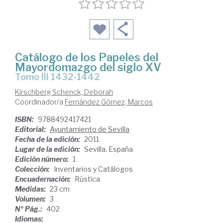
Catálogo de los Papeles del
Mayordomazgo del siglo XV
Tomo III 1432-1442
Kirschberg Schenck, Deborah
Coordinador/a
Fernández Gómez, Marcos
ISBN:
9788492417421
Editorial:
Ayuntamiento de Sevilla
Fecha de la edición:
2011
Lugar de la edición:
Sevilla. España
Edición número:
1
Colección:
Inventarios y Catálogos
Encuadernación:
Rústica
Medidas:
23 cm
Volumen:
3
Nº Pág.:
402
Idiomas: