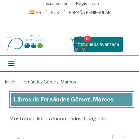
Iniciar sesión
Registrarse
ES
EUR
ESPAÑA PENINSULAR
0
Busqueda avanzada
Toggle navigation
Inicio
Fernández Gómez, Marcos
Libros de Fernández Gómez, Marcos
Libros
de
Mostrando
libros encontrados.
1
páginas.
Fernández
Gómez,