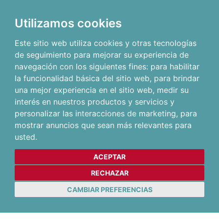
Utilizamos cookies
Este sitio web utiliza cookies y otras tecnologías
de seguimiento para mejorar su experiencia de
navegación con los siguientes fines:
para habilitar
la funcionalidad básica del sitio web
,
para brindar
una mejor experiencia en el sitio web
,
medir su
interés en nuestros productos y servicios y
personalizar las interacciones de marketing
,
para
mostrar anuncios que sean más relevantes para
usted
.
ACEPTAR
RECHAZAR
CAMBIAR PREFERENCIAS