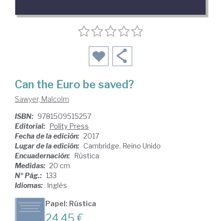
Can the Euro be saved?
Sawyer, Malcolm
ISBN:
9781509515257
Editorial:
Polity Press
Fecha de la edición:
2017
Lugar de la edición:
Cambridge. Reino Unido
Encuadernación:
Rústica
Medidas:
20 cm
Nº Pág.:
133
Idiomas:
Inglés
Papel: Rústica
24,45 €