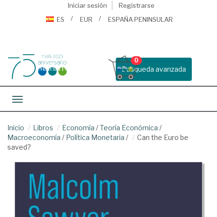
Iniciar sesión
Registrarse
ES
EUR
ESPAÑA PENINSULAR
0
Busqueda avanzada
Toggle navigation
Inicio
Libros
Economía
/
Teoría Económica
/
Macroeconomía
/
Política Monetaria
/
Can the Euro be
saved?