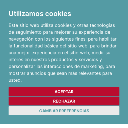
Utilizamos cookies
Este sitio web utiliza cookies y otras tecnologías
de seguimiento para mejorar su experiencia de
navegación con los siguientes fines:
para habilitar
la funcionalidad básica del sitio web
,
para brindar
una mejor experiencia en el sitio web
,
medir su
interés en nuestros productos y servicios y
personalizar las interacciones de marketing
,
para
mostrar anuncios que sean más relevantes para
usted
.
ACEPTAR
RECHAZAR
CAMBIAR PREFERENCIAS