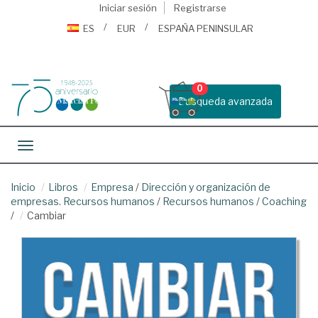
Iniciar sesión
Registrarse
ES
EUR
ESPAÑA PENINSULAR
0
Busqueda avanzada
Toggle navigation
Inicio
Libros
Empresa
/
Dirección y organización de
empresas. Recursos humanos
/
Recursos humanos
/
Coaching
/
Cambiar