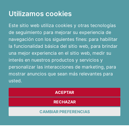
Utilizamos cookies
Este sitio web utiliza cookies y otras tecnologías
de seguimiento para mejorar su experiencia de
navegación con los siguientes fines:
para habilitar
la funcionalidad básica del sitio web
,
para brindar
una mejor experiencia en el sitio web
,
medir su
interés en nuestros productos y servicios y
personalizar las interacciones de marketing
,
para
mostrar anuncios que sean más relevantes para
usted
.
ACEPTAR
RECHAZAR
CAMBIAR PREFERENCIAS