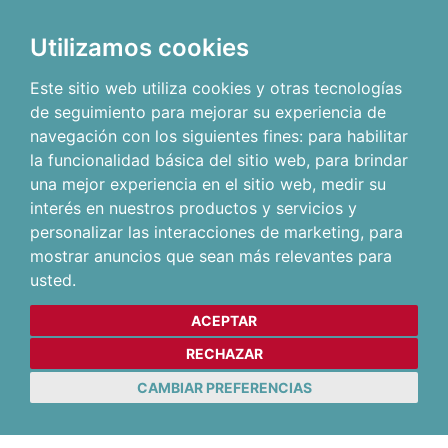
Utilizamos cookies
Este sitio web utiliza cookies y otras tecnologías
de seguimiento para mejorar su experiencia de
navegación con los siguientes fines:
para habilitar
la funcionalidad básica del sitio web
,
para brindar
una mejor experiencia en el sitio web
,
medir su
interés en nuestros productos y servicios y
personalizar las interacciones de marketing
,
para
mostrar anuncios que sean más relevantes para
usted
.
ACEPTAR
RECHAZAR
CAMBIAR PREFERENCIAS