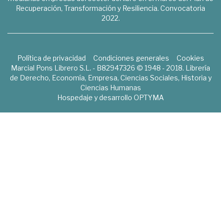
Recuperación, Transformación y Resiliencia. Convocatoria
2022.
Política de privacidad
Condiciones generales
Cookies
Marcial Pons Librero S.L. - B82947326 © 1948 - 2018. Librería
de Derecho, Economía, Empresa, Ciencias Sociales, Historia y
Ciencias Humanas
Hospedaje y desarrollo
OPTYMA