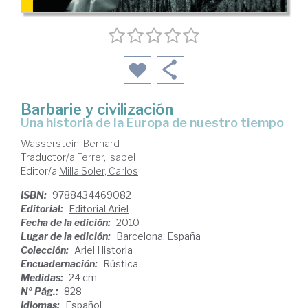
Barbarie y civilización
una historia de la Europa de nuestro tiempo
Wasserstein, Bernard
Traductor/a
Ferrer, Isabel
Editor/a
Milla Soler, Carlos
ISBN:
9788434469082
Editorial:
Editorial Ariel
Fecha de la edición:
2010
Lugar de la edición:
Barcelona. España
Colección:
Ariel Historia
Encuadernación:
Rústica
Medidas:
24 cm
Nº Pág.:
828
Idiomas:
Español