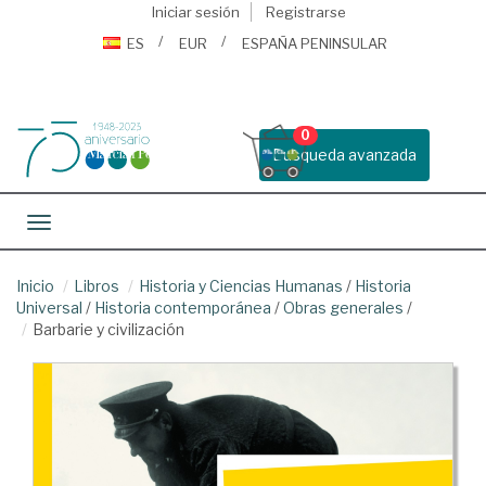
Iniciar sesión
Registrarse
ES
EUR
ESPAÑA PENINSULAR
0
Busqueda avanzada
Toggle navigation
Inicio
Libros
Historia y Ciencias Humanas
/
Historia
Universal
/
Historia contemporánea
/
Obras generales
/
Barbarie y civilización