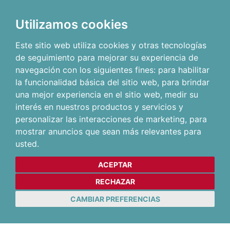
Utilizamos cookies
Este sitio web utiliza cookies y otras tecnologías
de seguimiento para mejorar su experiencia de
navegación con los siguientes fines:
para habilitar
la funcionalidad básica del sitio web
,
para brindar
una mejor experiencia en el sitio web
,
medir su
interés en nuestros productos y servicios y
personalizar las interacciones de marketing
,
para
mostrar anuncios que sean más relevantes para
usted
.
ACEPTAR
RECHAZAR
CAMBIAR PREFERENCIAS