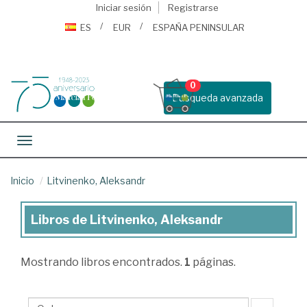
Iniciar sesión
Registrarse
ES
EUR
ESPAÑA PENINSULAR
0
Busqueda avanzada
Toggle navigation
Inicio
Litvinenko, Aleksandr
Libros de Litvinenko, Aleksandr
Libros
de
Mostrando
libros encontrados.
1
páginas.
Litvinenko,
Aleksandr