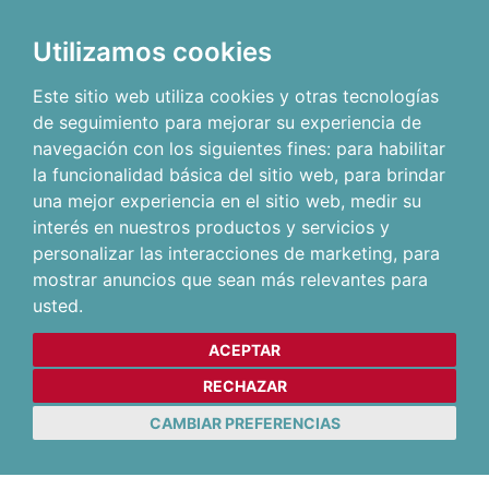
Utilizamos cookies
Este sitio web utiliza cookies y otras tecnologías
de seguimiento para mejorar su experiencia de
navegación con los siguientes fines:
para habilitar
la funcionalidad básica del sitio web
,
para brindar
una mejor experiencia en el sitio web
,
medir su
interés en nuestros productos y servicios y
personalizar las interacciones de marketing
,
para
mostrar anuncios que sean más relevantes para
usted
.
ACEPTAR
RECHAZAR
CAMBIAR PREFERENCIAS