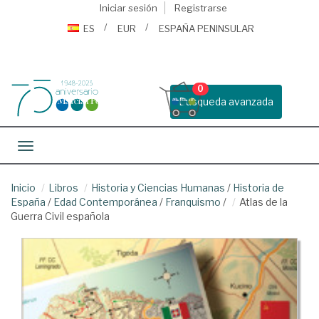
Iniciar sesión
Registrarse
ES
EUR
ESPAÑA PENINSULAR
0
Busqueda avanzada
Toggle navigation
Inicio
Libros
Historia y Ciencias Humanas
/
Historia de
España
/
Edad Contemporánea
/
Franquismo
/
Atlas de la
Guerra Civil española