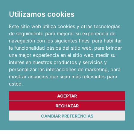
Utilizamos cookies
Este sitio web utiliza cookies y otras tecnologías
de seguimiento para mejorar su experiencia de
navegación con los siguientes fines:
para habilitar
la funcionalidad básica del sitio web
,
para brindar
una mejor experiencia en el sitio web
,
medir su
interés en nuestros productos y servicios y
personalizar las interacciones de marketing
,
para
mostrar anuncios que sean más relevantes para
usted
.
ACEPTAR
RECHAZAR
CAMBIAR PREFERENCIAS