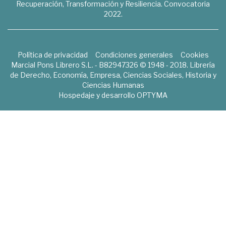
Recuperación, Transformación y Resiliencia. Convocatoria
2022.
Política de privacidad
Condiciones generales
Cookies
Marcial Pons Librero S.L. - B82947326 © 1948 - 2018. Librería
de Derecho, Economía, Empresa, Ciencias Sociales, Historia y
Ciencias Humanas
Hospedaje y desarrollo
OPTYMA