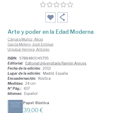
Arte y poder en la Edad Moderna
Cámara Muñoz, Alicia
García Melero, José Enrique
Urquízar Herrera, Antonio
ISBN:
9788480049795
Editorial:
Editorial Universitaria Ramón Areces
Fecha de la edición:
2013
Lugar de la edición:
Madrid. España
Encuadernación:
Rústica
Medidas:
24 cm
Nº Pág.:
437
Idiomas:
Español
Papel: Rústica
39,00 €