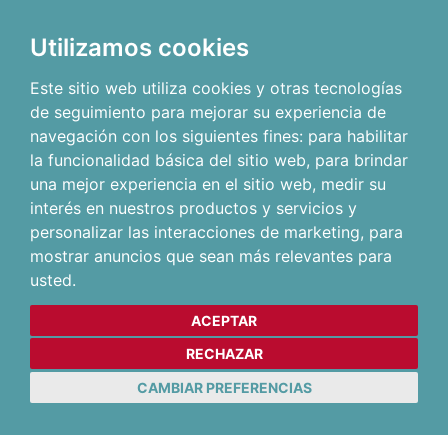
Utilizamos cookies
Este sitio web utiliza cookies y otras tecnologías
de seguimiento para mejorar su experiencia de
navegación con los siguientes fines:
para habilitar
la funcionalidad básica del sitio web
,
para brindar
una mejor experiencia en el sitio web
,
medir su
interés en nuestros productos y servicios y
personalizar las interacciones de marketing
,
para
mostrar anuncios que sean más relevantes para
usted
.
ACEPTAR
RECHAZAR
CAMBIAR PREFERENCIAS