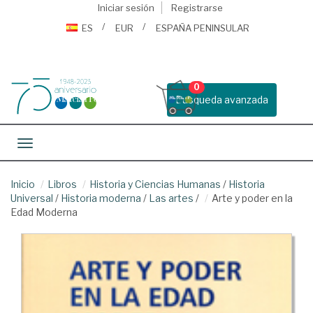
Iniciar sesión
Registrarse
ES
EUR
ESPAÑA PENINSULAR
0
Busqueda avanzada
Toggle navigation
Inicio
Libros
Historia y Ciencias Humanas
/
Historia
Universal
/
Historia moderna
/
Las artes
/
Arte y poder en la
Edad Moderna