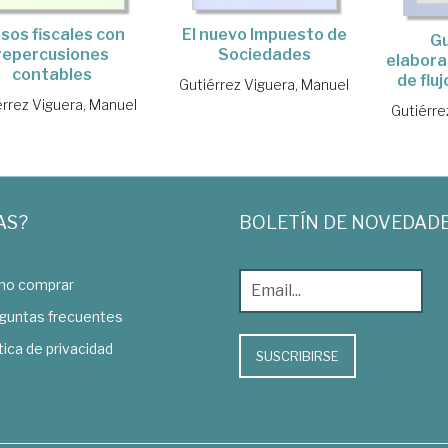
sos fiscales con
El nuevo Impuesto de
Gu
repercusiones
Sociedades
elabora
contables
de flu
Gutiérrez Viguera, Manuel
érrez Viguera, Manuel
Gutiérre
AS?
BOLETÍN DE NOVEDAD
o comprar
guntas frecuentes
tica de privacidad
SUSCRIBIRSE