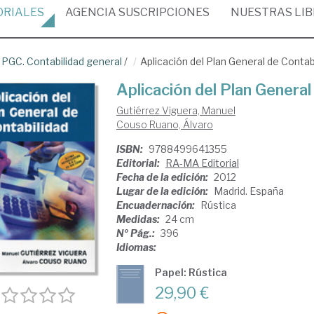
ORIALES
AGENCIA
SUSCRIPCIONES
NUESTRAS
LI
/
PGC. Contabilidad general
/
Aplicación del Plan General de Contab
Aplicación del Plan General
Gutiérrez Viguera, Manuel
Couso Ruano, Álvaro
ISBN:
9788499641355
Editorial:
RA-MA Editorial
Fecha de la edición:
2012
Lugar de la edición:
Madrid. España
Encuadernación:
Rústica
Medidas:
24 cm
Nº Pág.:
396
Idiomas:
Papel: Rústica
29,90 €