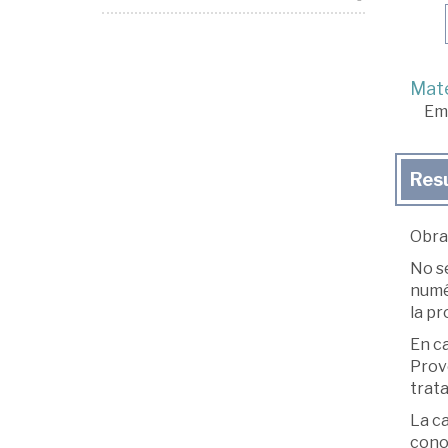
Mate
Em
Res
Obra 
No s
numér
la pr
En ca
Prove
trat
La ca
cono