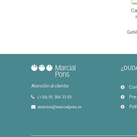
Ca
Guti
¿DUD
Atención al cliente
Com
Pre
(+34) 91 304 33 03
Polí
atencion@marcialpons.es