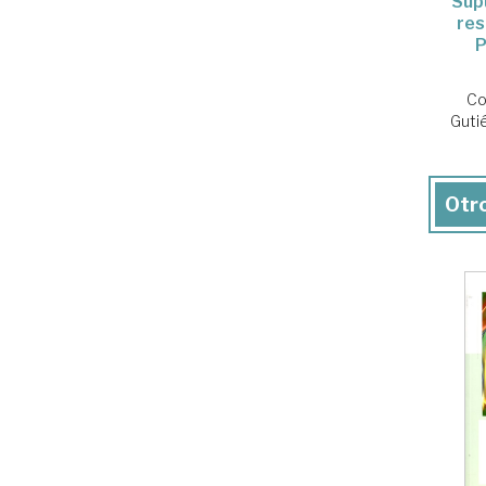
Sup
res
P
Co
Guti
Otro