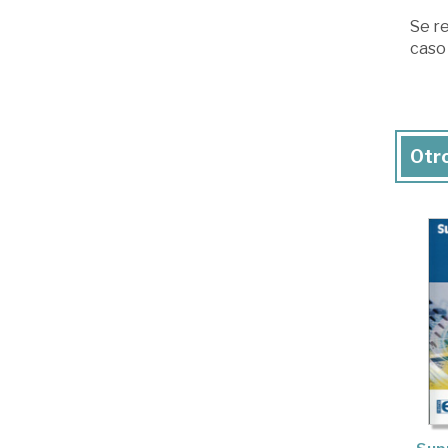
Se re
caso
Otro