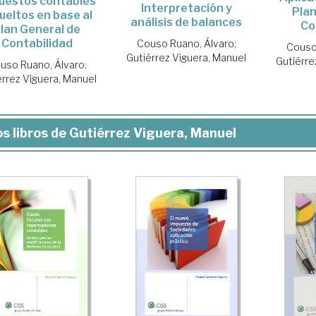
uestos contables
Interpretación y
Plan
ueltos en base al
análisis de balances
Co
lan General de
Contabilidad
Couso Ruano, Álvaro
;
Couso
Gutiérrez Viguera, Manuel
Gutiérre
uso Ruano, Álvaro
;
érrez Viguera, Manuel
s libros de Gutiérrez Viguera, Manuel