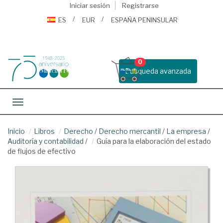
Iniciar sesión
Registrarse
ES
EUR
ESPAÑA PENINSULAR
0
Busqueda avanzada
Toggle navigation
Inicio
Libros
Derecho
/
Derecho mercantil
/
La empresa
/
Auditoría y contabilidad
/
Guía para la elaboración del estado
de flujos de efectivo