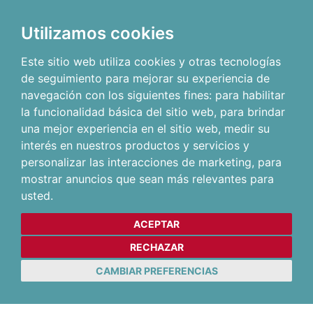
Utilizamos cookies
Este sitio web utiliza cookies y otras tecnologías
de seguimiento para mejorar su experiencia de
navegación con los siguientes fines:
para habilitar
la funcionalidad básica del sitio web
,
para brindar
una mejor experiencia en el sitio web
,
medir su
interés en nuestros productos y servicios y
personalizar las interacciones de marketing
,
para
mostrar anuncios que sean más relevantes para
usted
.
ACEPTAR
RECHAZAR
CAMBIAR PREFERENCIAS