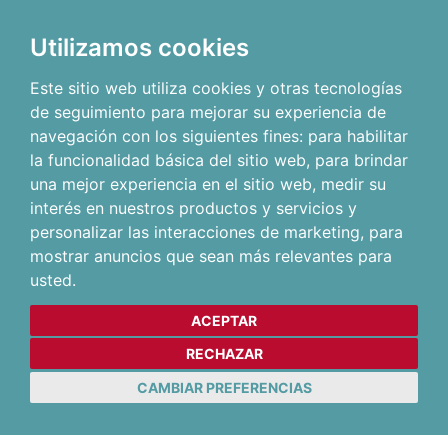
Utilizamos cookies
Este sitio web utiliza cookies y otras tecnologías
de seguimiento para mejorar su experiencia de
navegación con los siguientes fines:
para habilitar
la funcionalidad básica del sitio web
,
para brindar
una mejor experiencia en el sitio web
,
medir su
interés en nuestros productos y servicios y
personalizar las interacciones de marketing
,
para
mostrar anuncios que sean más relevantes para
usted
.
ACEPTAR
RECHAZAR
CAMBIAR PREFERENCIAS