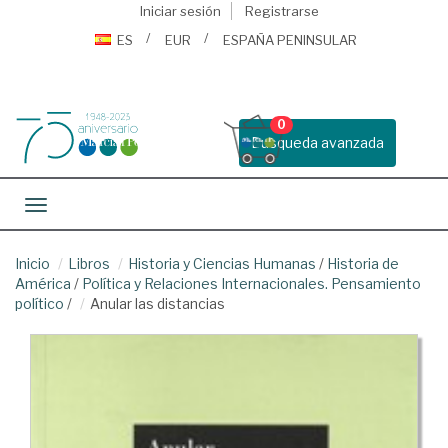
Iniciar sesión
Registrarse
ES
EUR
ESPAÑA PENINSULAR
0
Busqueda avanzada
Toggle navigation
Inicio
Libros
Historia y Ciencias Humanas
/
Historia de
América
/
Política y Relaciones Internacionales. Pensamiento
político
/
Anular las distancias