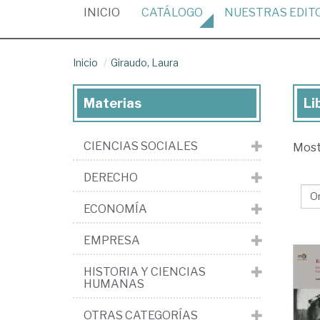
(CURRENT)
INICIO
CATÁLOGO
NUESTRAS
EDIT
Inicio
Giraudo, Laura
Materias
Li
Lib
de
CIENCIAS SOCIALES
Mos
Gir
La
DERECHO
ECONOMÍA
EMPRESA
HISTORIA Y CIENCIAS
HUMANAS
OTRAS CATEGORÍAS