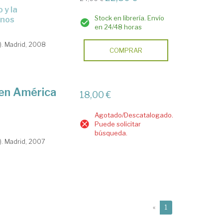
Stock en librería. Envío
inos
en 24/48 horas
). Madrid, 2008
COMPRAR
 en América
18,00 €
Agotado/Descatalogado.
Puede solicitar
búsqueda.
). Madrid, 2007
(current)
«
1