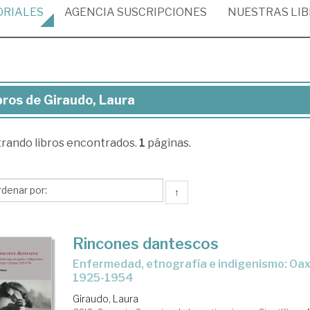
ORIALES
AGENCIA
SUSCRIPCIONES
NUESTRAS
LI
bros de Giraudo, Laura
ros
trando
libros encontrados.
1
páginas.
audo,
ura
↑
Rincones dantescos
Enfermedad, etnografía e indigenismo: Oaxaca y Chiapas,
1925-1954
Giraudo, Laura