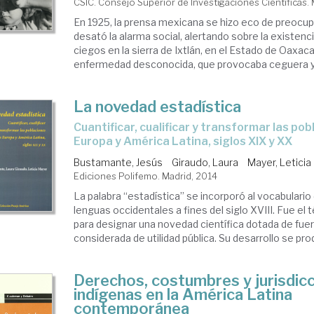
CSIC. Consejo Superior de Investigaciones Científicas.
En 1925, la prensa mexicana se hizo eco de preocu
desató la alarma social, alertando sobre la existenc
ciegos en la sierra de Ixtlán, en el Estado de Oaxaca
enfermedad desconocida, que provocaba ceguera y e
La novedad estadística
cuantificar, cualificar y transformar las poblaciones en
Europa y América Latina, siglos XIX y XX
Bustamante, Jesús
Giraudo, Laura
Mayer, Leticia
Ediciones Polifemo. Madrid, 2014
La palabra “estadística” se incorporó al vocabulario 
lenguas occidentales a fines del siglo XVIII. Fue e
para designar una novedad científica dotada de fuert
considerada de utilidad pública. Su desarrollo se produ
Derechos, costumbres y jurisdic
indígenas en la América Latina
contemporánea