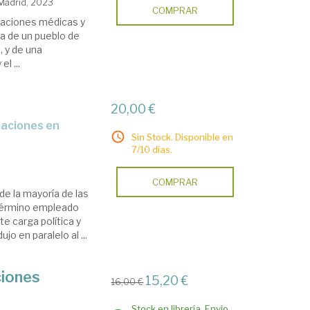
 Madrid, 2023
COMPRAR
paciones médicas y
ia de un pueblo de
, y de una
l ...
20,00 €
Sin Stock. Disponible en
7/10 días.
COMPRAR
de la mayoría de las
l término empleado
e carga política y
jo en paralelo al ...
ciones
15,20 €
16,00 €
Stock en librería. Envío