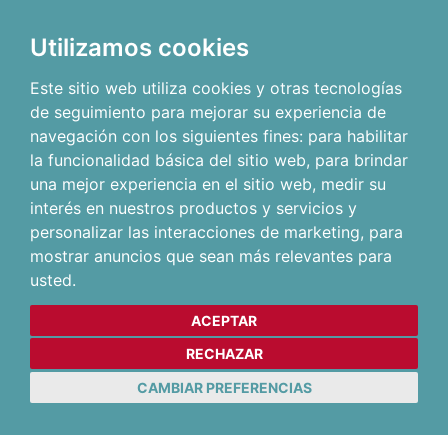
Utilizamos cookies
Este sitio web utiliza cookies y otras tecnologías
de seguimiento para mejorar su experiencia de
navegación con los siguientes fines:
para habilitar
la funcionalidad básica del sitio web
,
para brindar
una mejor experiencia en el sitio web
,
medir su
interés en nuestros productos y servicios y
personalizar las interacciones de marketing
,
para
mostrar anuncios que sean más relevantes para
usted
.
ACEPTAR
RECHAZAR
CAMBIAR PREFERENCIAS