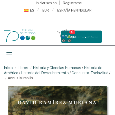
Iniciar sesión
Registrarse
ES
EUR
ESPAÑA PENINSULAR
0
Busqueda avanzada
Toggle navigation
Inicio
Libros
Historia y Ciencias Humanas
/
Historia de
América
/
Historia del Descubrimiento
/
Conquista. Esclavitud
/
Annus Mirabilis