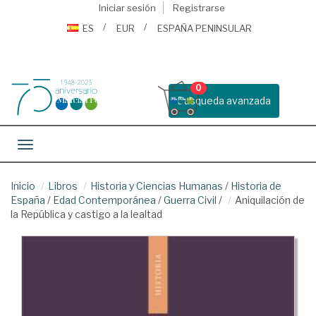
Iniciar sesión
Registrarse
ES
EUR
ESPAÑA PENINSULAR
0
Busqueda avanzada
Toggle navigation
Inicio
Libros
Historia y Ciencias Humanas
/
Historia de
España
/
Edad Contemporánea
/
Guerra Civil
/
Aniquilación de
la República y castigo a la lealtad