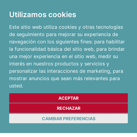
Utilizamos cookies
Este sitio web utiliza cookies y otras tecnologías
de seguimiento para mejorar su experiencia de
navegación con los siguientes fines:
para habilitar
la funcionalidad básica del sitio web
,
para brindar
una mejor experiencia en el sitio web
,
medir su
interés en nuestros productos y servicios y
personalizar las interacciones de marketing
,
para
mostrar anuncios que sean más relevantes para
usted
.
ACEPTAR
RECHAZAR
CAMBIAR PREFERENCIAS