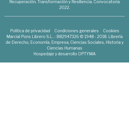
Recuperación, Transformación y Resiliencia. Convocatoria
2022.
Política de privacidad
Condiciones generales
Cookies
Marcial Pons Librero S.L. - B82947326 © 1948 - 2018. Librería
de Derecho, Economía, Empresa, Ciencias Sociales, Historia y
Ciencias Humanas
Hospedaje y desarrollo
OPTYMA