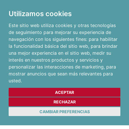
Utilizamos cookies
Este sitio web utiliza cookies y otras tecnologías
de seguimiento para mejorar su experiencia de
navegación con los siguientes fines:
para habilitar
la funcionalidad básica del sitio web
,
para brindar
una mejor experiencia en el sitio web
,
medir su
interés en nuestros productos y servicios y
personalizar las interacciones de marketing
,
para
mostrar anuncios que sean más relevantes para
usted
.
ACEPTAR
RECHAZAR
CAMBIAR PREFERENCIAS