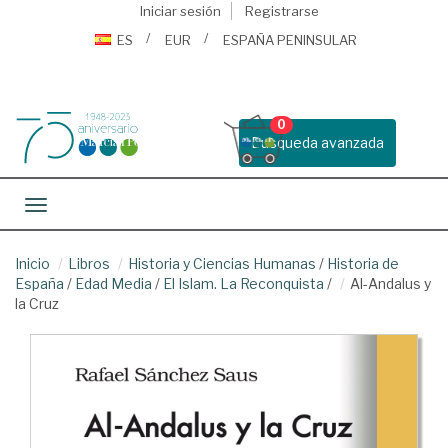
Iniciar sesión
Registrarse
ES
EUR
ESPAÑA PENINSULAR
0
Busqueda avanzada
Toggle navigation
Inicio
Libros
Historia y Ciencias Humanas
/
Historia de
España
/
Edad Media
/
El Islam. La Reconquista
/
Al-Andalus y
la Cruz