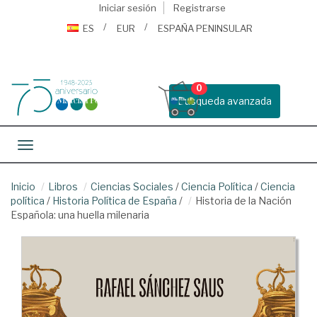
Iniciar sesión
Registrarse
ES
EUR
ESPAÑA PENINSULAR
0
Busqueda avanzada
Toggle navigation
Inicio
Libros
Ciencias Sociales
/
Ciencia Política
/
Ciencia
política
/
Historia Política de España
/
Historia de la Nación
Española: una huella milenaria