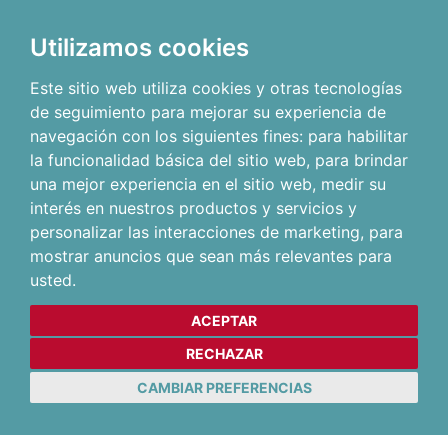
Utilizamos cookies
Este sitio web utiliza cookies y otras tecnologías
de seguimiento para mejorar su experiencia de
navegación con los siguientes fines:
para habilitar
la funcionalidad básica del sitio web
,
para brindar
una mejor experiencia en el sitio web
,
medir su
interés en nuestros productos y servicios y
personalizar las interacciones de marketing
,
para
mostrar anuncios que sean más relevantes para
usted
.
ACEPTAR
RECHAZAR
CAMBIAR PREFERENCIAS