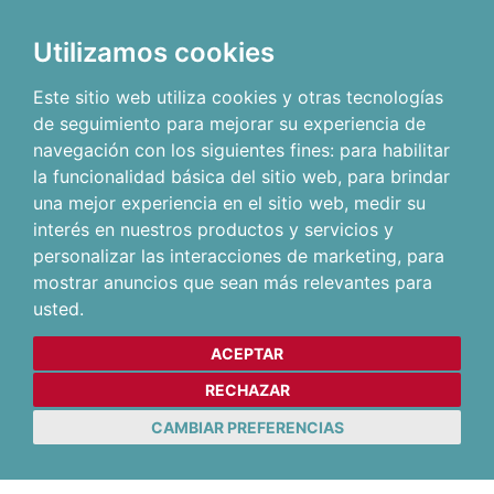
Utilizamos cookies
Este sitio web utiliza cookies y otras tecnologías
de seguimiento para mejorar su experiencia de
navegación con los siguientes fines:
para habilitar
la funcionalidad básica del sitio web
,
para brindar
una mejor experiencia en el sitio web
,
medir su
interés en nuestros productos y servicios y
personalizar las interacciones de marketing
,
para
mostrar anuncios que sean más relevantes para
usted
.
ACEPTAR
RECHAZAR
CAMBIAR PREFERENCIAS