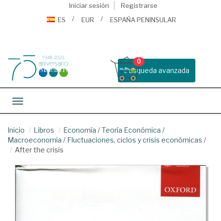
Iniciar sesión
Registrarse
ES
EUR
ESPAÑA PENINSULAR
0
Busqueda avanzada
Toggle navigation
Inicio
Libros
Economía
/
Teoría Económica
/
Macroeconomía
/
Fluctuaciones, ciclos y crisis económicas
/
After the crisis