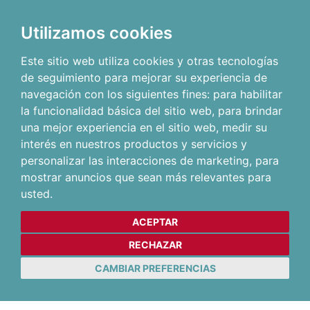
Utilizamos cookies
Este sitio web utiliza cookies y otras tecnologías
de seguimiento para mejorar su experiencia de
navegación con los siguientes fines:
para habilitar
la funcionalidad básica del sitio web
,
para brindar
una mejor experiencia en el sitio web
,
medir su
interés en nuestros productos y servicios y
personalizar las interacciones de marketing
,
para
mostrar anuncios que sean más relevantes para
usted
.
ACEPTAR
RECHAZAR
CAMBIAR PREFERENCIAS