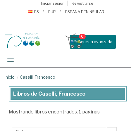
Iniciar sesión
Registrarse
ES
EUR
ESPAÑA PENINSULAR
0
Busqueda avanzada
Toggle navigation
Inicio
Caselli, Francesco
Libros de Caselli, Francesco
Libros
de
Mostrando
libros encontrados.
1
páginas.
Caselli,
Francesco