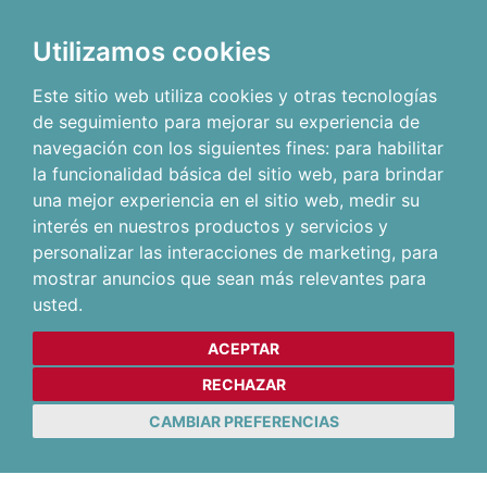
Utilizamos cookies
Este sitio web utiliza cookies y otras tecnologías
de seguimiento para mejorar su experiencia de
navegación con los siguientes fines:
para habilitar
la funcionalidad básica del sitio web
,
para brindar
una mejor experiencia en el sitio web
,
medir su
interés en nuestros productos y servicios y
personalizar las interacciones de marketing
,
para
mostrar anuncios que sean más relevantes para
usted
.
ACEPTAR
RECHAZAR
CAMBIAR PREFERENCIAS