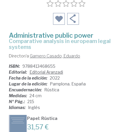
Administrative public power
comparative analysis in europeam legal
systems
Director/a
Gamero Casado, Eduardo
ISBN:
9788413468655
Editorial:
Editorial Aranzadi
Fecha de la edición:
2022
Lugar de la edición:
Pamplona. España
Encuadernación:
Rústica
Medidas:
24 cm
Nº Pág.:
215
Idiomas:
Inglés
Papel: Rústica
31,57 €