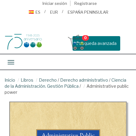
Iniciar sesión
Registrarse
ES
EUR
ESPAÑA PENINSULAR
0
Busqueda avanzada
Toggle navigation
Inicio
Libros
Derecho
/
Derecho administrativo
/
Ciencia
de la Administración. Gestión Pública
/
Administrative public
power