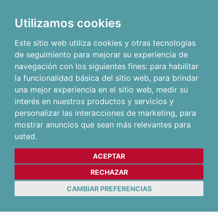
Utilizamos cookies
Este sitio web utiliza cookies y otras tecnologías
de seguimiento para mejorar su experiencia de
navegación con los siguientes fines:
para habilitar
la funcionalidad básica del sitio web
,
para brindar
una mejor experiencia en el sitio web
,
medir su
interés en nuestros productos y servicios y
personalizar las interacciones de marketing
,
para
mostrar anuncios que sean más relevantes para
usted
.
ACEPTAR
RECHAZAR
CAMBIAR PREFERENCIAS