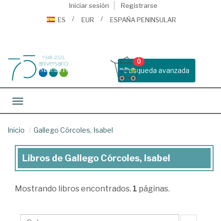
Iniciar sesión
Registrarse
ES
EUR
ESPAÑA PENINSULAR
0
Busqueda avanzada
Toggle navigation
Inicio
Gallego Córcoles, Isabel
Libros de Gallego Córcoles, Isabel
Libros
de
Mostrando
libros encontrados.
1
páginas.
Gallego
Córcoles,