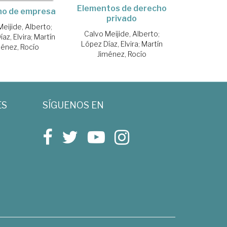
Elementos de derecho
ho de empresa
privado
Meijide, Alberto
;
Calvo Meijide, Alberto
;
az, Elvira
;
Martín
López Díaz, Elvira
;
Martín
ménez, Rocío
Jiménez, Rocío
ES
SÍGUENOS EN