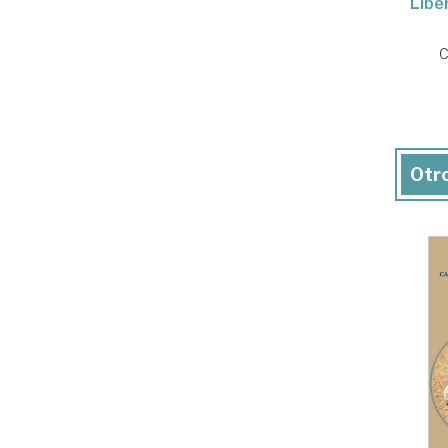
Libe
C
Otro