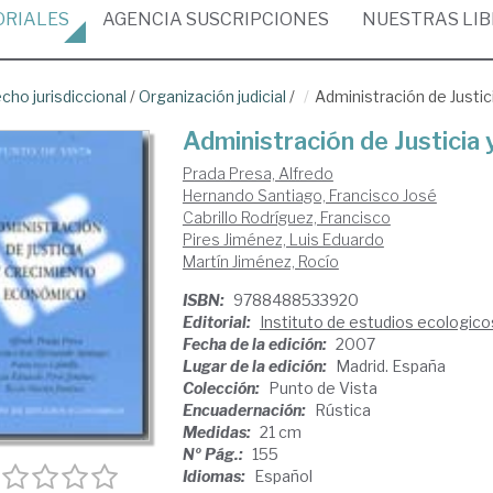
ORIALES
AGENCIA
SUSCRIPCIONES
NUESTRAS
LI
cho jurisdiccional
/
Organización judicial
/
Administración de Justi
Administración de Justicia
Prada Presa, Alfredo
Hernando Santiago, Francisco José
Cabrillo Rodríguez, Francisco
Pires Jiménez, Luis Eduardo
Martín Jiménez, Rocío
ISBN:
9788488533920
Editorial:
Instituto de estudios ecologico
Fecha de la edición:
2007
Lugar de la edición:
Madrid. España
Colección:
Punto de Vista
Encuadernación:
Rústica
Medidas:
21 cm
Nº Pág.:
155
Idiomas:
Español