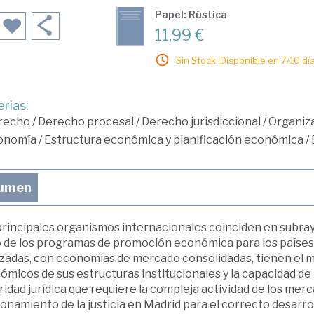
Papel: Rústica
11,99 €
Sin Stock. Disponible en 7/10 día
rias:
recho
/
Derecho procesal
/
Derecho jurisdiccional
/
Organiza
onomía
/
Estructura económica y planificación económica
/
umen
rincipales organismos internacionales coinciden en subrayar
o de los programas de promoción económica para los países 
zadas, con economías de mercado consolidadas, tienen el má
micos de sus estructuras institucionales y la capacidad de 
idad jurídica que requiere la compleja actividad de los merc
onamiento de la justicia en Madrid para el correcto desarrol