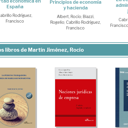
rtad económica en
Principios de economía
admin
España
y hacienda
abrillo Rodríguez,
Albert, Rocío
;
Biazzi,
Cabri
Francisco
Rogelio
;
Cabrillo Rodríguez,
Francisc
Francisco
s libros de Martín Jiménez, Rocío