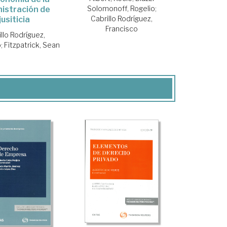
Solomonoff, Rogelio
;
istración de
Cabrillo Rodríguez,
jusiticia
Francisco
llo Rodríguez,
o
;
Fitzpatrick, Sean