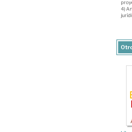
proye
4) An
juríd
Otro