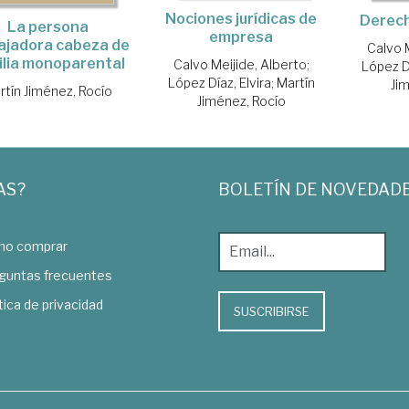
Nociones jurídicas de
Derec
La persona
empresa
ajadora cabeza de
Calvo 
ilia monoparental
Calvo Meijide, Alberto
;
López Dí
López Díaz, Elvira
;
Martín
Ji
rtín Jiménez, Rocío
Jiménez, Rocío
AS?
BOLETÍN DE NOVEDAD
o comprar
guntas frecuentes
tica de privacidad
SUSCRIBIRSE