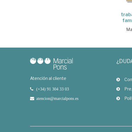
trab
fam
Ma
¿DUD
Atención al cliente
Com
Pre
(+34) 91 304 33 03
Polí
atencion@marcialpons.es