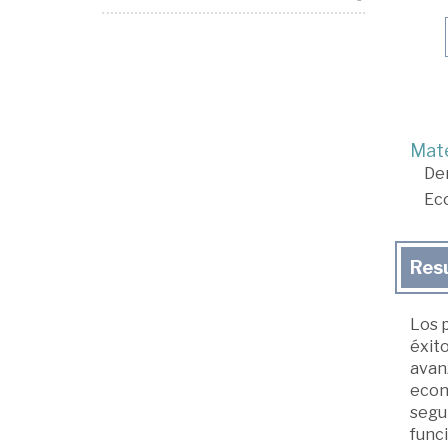
Mate
De
Ec
Res
Los p
éxit
avan
econó
segur
funci