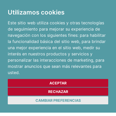
Utilizamos cookies
Este sitio web utiliza cookies y otras tecnologías
de seguimiento para mejorar su experiencia de
navegación con los siguientes fines:
para habilitar
la funcionalidad básica del sitio web
,
para brindar
una mejor experiencia en el sitio web
,
medir su
interés en nuestros productos y servicios y
personalizar las interacciones de marketing
,
para
mostrar anuncios que sean más relevantes para
usted
.
ACEPTAR
RECHAZAR
CAMBIAR PREFERENCIAS