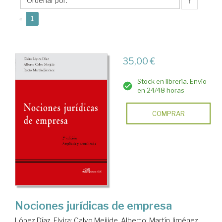
Elvira
↑
(current)
«
1
35,00 €
Stock en librería. Envío
en 24/48 horas
COMPRAR
Nociones jurídicas de empresa
López Díaz, Elvira
;
Calvo Meijide, Alberto
;
Martín Jiménez,