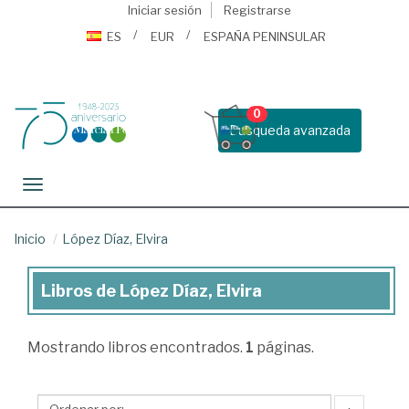
Iniciar sesión
Registrarse
ES
EUR
ESPAÑA PENINSULAR
0
Busqueda avanzada
Toggle navigation
Inicio
López Díaz, Elvira
Libros de López Díaz, Elvira
Libros
de
Mostrando
libros encontrados.
1
páginas.
López
Díaz,