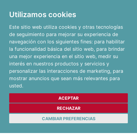
Utilizamos cookies
Este sitio web utiliza cookies y otras tecnologías
de seguimiento para mejorar su experiencia de
navegación con los siguientes fines:
para habilitar
la funcionalidad básica del sitio web
,
para brindar
una mejor experiencia en el sitio web
,
medir su
interés en nuestros productos y servicios y
personalizar las interacciones de marketing
,
para
mostrar anuncios que sean más relevantes para
usted
.
ACEPTAR
RECHAZAR
CAMBIAR PREFERENCIAS