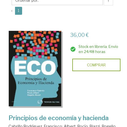
↑
(current)
«
1
36,00 €
Stock en librería. Envío
en 24/48 horas
COMPRAR
Principios de economía y hacienda
Cabrillo Rodríguez, Francisco
;
Albert, Rocío
;
Biazzi, Rogelio