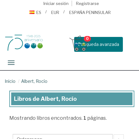
Iniciar sesión
Registrarse
ES
EUR
ESPAÑA PENINSULAR
0
Busqueda avanzada
Toggle navigation
Inicio
Albert, Rocío
Libros de Albert, Rocío
Libros
de
Mostrando
libros encontrados.
1
páginas.
Albert,
Rocío