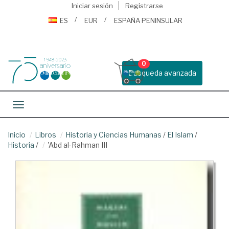
Iniciar sesión
Registrarse
ES
EUR
ESPAÑA PENINSULAR
0
Busqueda avanzada
Toggle navigation
Inicio
Libros
Historia y Ciencias Humanas
/
El Islam
/
Historia
/
'Abd al-Rahman III