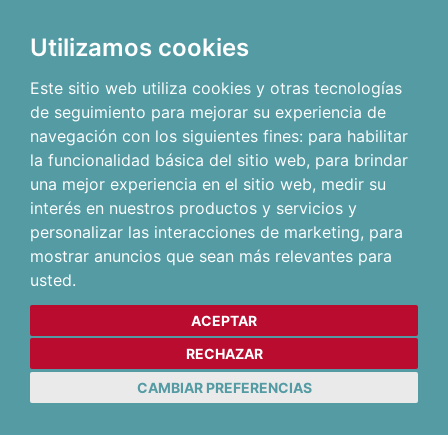
Utilizamos cookies
Este sitio web utiliza cookies y otras tecnologías
de seguimiento para mejorar su experiencia de
navegación con los siguientes fines:
para habilitar
la funcionalidad básica del sitio web
,
para brindar
una mejor experiencia en el sitio web
,
medir su
interés en nuestros productos y servicios y
personalizar las interacciones de marketing
,
para
mostrar anuncios que sean más relevantes para
usted
.
ACEPTAR
RECHAZAR
CAMBIAR PREFERENCIAS