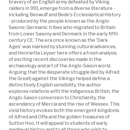
bravery of an English army defeated by Viking
raiders in 991, emerge from a diverse literature -
including Beowulf and Bede's Ecclesiastical History
- produced by the people known as the Anglo-
Saxons: Germanic tribes who migrated to Britain
from Lower Saxony and Denmark in the early fifth
century CE. The era once known as the 'Dark
Ages' was marked by stunning cultural advances,
and Henrietta Leyser here offers a fresh analysis
of exciting recent discoveries made in the
archaeology and art of the Anglo-Saxon world.
Arguing that the desperate struggle (led by Alfred
the Great) against the Vikings helped define a
distinctively English sensibility, the author
explores relations with the indigenous British, the
Anglo-Saxon conversion to Christianity, the
ascendancy of Mercia and the rise of Wessex. This
vivid history evokes both the emergent kingdoms
of Alfred and Offa and the golden treasures of
Sutton Hoo. It will appeal to students of early
medieval history and to all those who wish to