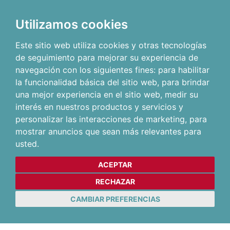
Utilizamos cookies
Este sitio web utiliza cookies y otras tecnologías
de seguimiento para mejorar su experiencia de
navegación con los siguientes fines:
para habilitar
la funcionalidad básica del sitio web
,
para brindar
una mejor experiencia en el sitio web
,
medir su
interés en nuestros productos y servicios y
personalizar las interacciones de marketing
,
para
mostrar anuncios que sean más relevantes para
usted
.
ACEPTAR
RECHAZAR
CAMBIAR PREFERENCIAS