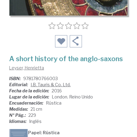
A short history of the anglo-saxons
Leyser, Henrietta
ISBN:
9781780766003
Editorial:
I.B. Tauris & Co. Ltd.
Fecha de la edición:
2016
Lugar de la edición:
London. Reino Unido
Encuadernación:
Rústica
Medidas:
21 cm
Nº Pág.:
229
Idiomas:
Inglés
Papel: Rústica