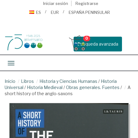
Iniciar sesión
Registrarse
ES
EUR
ESPAÑA PENINSULAR
0
Busqueda avanzada
Toggle navigation
Inicio
Libros
Historia y Ciencias Humanas
/
Historia
Universal
/
Historia Medieval
/
Obras generales. Fuentes
/
A
short history of the anglo-saxons