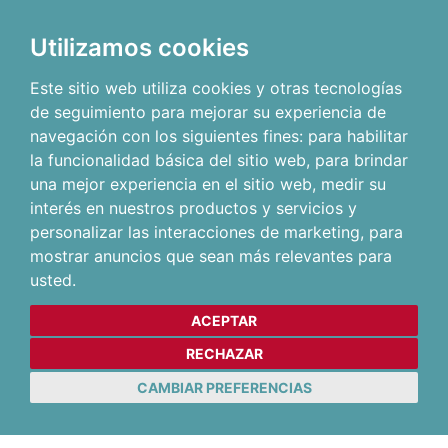
Utilizamos cookies
Este sitio web utiliza cookies y otras tecnologías
de seguimiento para mejorar su experiencia de
navegación con los siguientes fines:
para habilitar
la funcionalidad básica del sitio web
,
para brindar
una mejor experiencia en el sitio web
,
medir su
interés en nuestros productos y servicios y
personalizar las interacciones de marketing
,
para
mostrar anuncios que sean más relevantes para
usted
.
ACEPTAR
RECHAZAR
CAMBIAR PREFERENCIAS