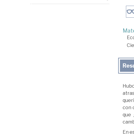
Mate
Ec
Cie
Res
Hubo
atra
quer
con 
que 
cambi
En es