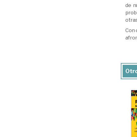
de n
probl
otra
Con c
afro
Otro