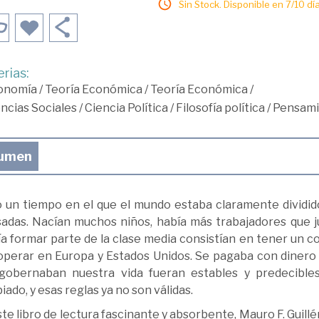
Sin Stock. Disponible en 7/10 día
rias:
onomía
/
Teoría Económica
/
Teoría Económica
/
ncias Sociales
/
Ciencia Política
/
Filosofía política
/
Pensami
umen
 un tiempo en el que el mundo estaba claramente dividi
sadas. Nacían muchos niños, había más trabajadores que ju
ía formar parte de la clase media consistían en tener un c
operar en Europa y Estados Unidos. Se pagaba con dinero 
gobernaban nuestra vida fueran estables y predecible
ado, y esas reglas ya no son válidas.
te libro de lectura fascinante y absorbente, Mauro F. Guill