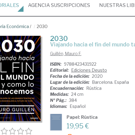
ORIALES
AGENCIA
SUSCRIPCIONES
NUESTRAS
LI
ría Económica
/
2030
2030
Viajando hacia el fin del mundo
Guillén, Mauro F.
ISBN:
9788423431922
Editorial:
Ediciones Deusto
Fecha de la edición:
2020
Lugar de la edición:
Barcelona. España
Encuadernación:
Rústica
Medidas:
24 cm
Nº Pág.:
384
Idiomas:
Español
Papel: Rústica
19,95 €