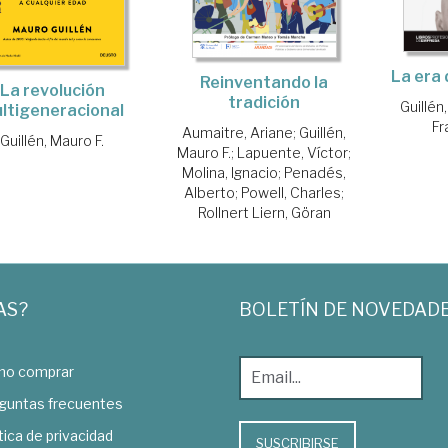
La era 
Reinventando la
La revolución
tradición
Guillén
ltigeneracional
Fr
Aumaitre, Ariane
;
Guillén,
Guillén, Mauro F.
Mauro F.
;
Lapuente, Víctor
;
Molina, Ignacio
;
Penadés,
Alberto
;
Powell, Charles
;
Rollnert Liern, Göran
AS?
BOLETÍN DE NOVEDAD
o comprar
guntas frecuentes
tica de privacidad
SUSCRIBIRSE