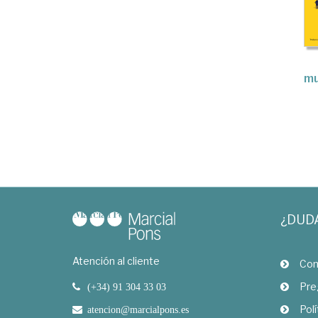
mu
¿DUD
Atención al cliente
Com
Pre
(+34) 91 304 33 03
Polí
atencion@marcialpons.es