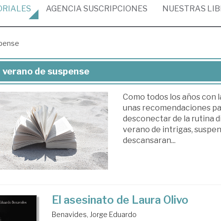
ORIALES
AGENCIA
SUSCRIPCIONES
NUESTRAS
LI
spense
 verano de suspense
rano
Como todos los años con l
unas recomendaciones para
spense
desconectar de la rutina 
verano de intrigas, suspen
descansaran...
El asesinato de Laura Olivo
Benavides, Jorge Eduardo