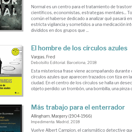
Normal es un centro para el tratamiento de trastor
científicos, economistas, estrategas mentales... T
común el haberse dedicado a analizar qué pasará en 
estricta vigilancia y sometidos a una medicación in
divididos en dos grupos que ...
El hombre de los círculos azules
Vargas, Fred
Debolsillo Editorial. Barcelona, 2018
Esta misteriosa frase viene acompañando durante 
círculos azules que aparecen trazados con tiza en la
ciudad. En el centro de los círculos se halla un dese
objeto perdido: un trombón, una bombilla, una pinza de
Más trabajo para el enterrador
Allingham, Margery (1904-1966)
Impedimenta. Madrid, 2018
Vuelve Albert Campion, el carismático detective que