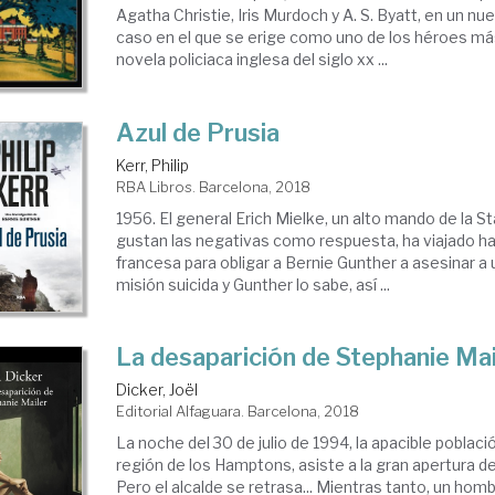
Agatha Christie, Iris Murdoch y A. S. Byatt, en un nu
caso en el que se erige como uno de los héroes más
novela policiaca inglesa del siglo xx ...
Azul de Prusia
Kerr, Philip
RBA Libros. Barcelona, 2018
1956. El general Erich Mielke, un alto mando de la Sta
gustan las negativas como respuesta, ha viajado has
francesa para obligar a Bernie Gunther a asesinar a 
misión suicida y Gunther lo sabe, así ...
La desaparición de Stephanie Mai
Dicker, Joël
Editorial Alfaguara. Barcelona, 2018
La noche del 30 de julio de 1994, la apacible poblaci
región de los Hamptons, asiste a la gran apertura del
Pero el alcalde se retrasa... Mientras tanto, un homb