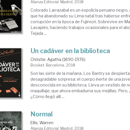
Alianza Editorial. Madrid, 2018
Colorado Larrazabal es un expolicía peruano negro,
que ha abandonado su Lima natal tras haberse enfr
corrupción en la época de Fujimori. Sobrevive en Mad
Lavapiés, haciendo trabajos ocasionales para el a
Tejada ...
Un cadáver en la biblioteca
Christie, Agatha (1890-1976)
Booket. Barcelona, 2018
Son las siete de la mañana. Los Bantry se despiert
desagradable sorpresa: el cuerpo inerte de una jov
desconocida en su biblioteca. Lleva un vestido de 
maquillaje, que ahora embadurna sus mejillas. Pero, 
¿Cómo llegó allí ...
Normal
Ellis, Warren
Alianza Editorial. Madrid, 2018