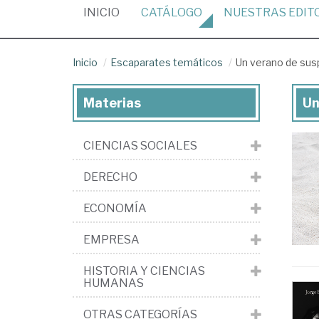
(CURRENT)
INICIO
CATÁLOGO
NUESTRAS
EDIT
Inicio
Escaparates temáticos
Un verano de su
Materias
Un
Un
ve
CIENCIAS SOCIALES
de
su
DERECHO
ECONOMÍA
EMPRESA
HISTORIA Y CIENCIAS
HUMANAS
OTRAS CATEGORÍAS