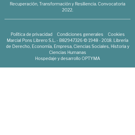
Recuperación, Transformación y Resiliencia. Convocatoria
2022.
Política de privacidad
Condiciones generales
Cookies
Marcial Pons Librero S.L. - B82947326 © 1948 - 2018. Librería
de Derecho, Economía, Empresa, Ciencias Sociales, Historia y
Ciencias Humanas
Hospedaje y desarrollo
OPTYMA