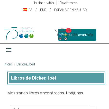
Iniciar sesión
Registrarse
ES
EUR
ESPAÑA PENINSULAR
0
Busqueda avanzada
Toggle navigation
Inicio
Dicker, Joël
Libros de Dicker, Joël
Libros
de
Mostrando
libros encontrados.
1
páginas.
Dicker,
Joël