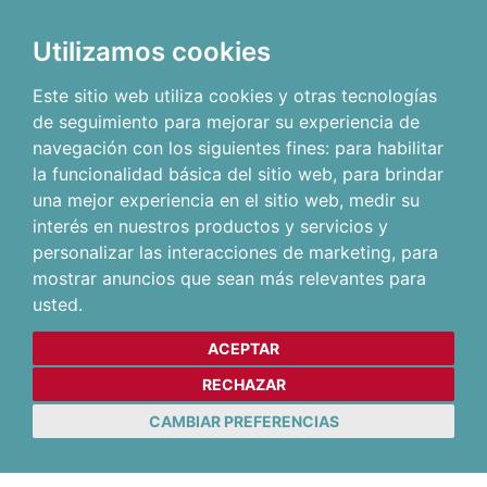
Utilizamos cookies
Este sitio web utiliza cookies y otras tecnologías
de seguimiento para mejorar su experiencia de
navegación con los siguientes fines:
para habilitar
la funcionalidad básica del sitio web
,
para brindar
una mejor experiencia en el sitio web
,
medir su
interés en nuestros productos y servicios y
personalizar las interacciones de marketing
,
para
mostrar anuncios que sean más relevantes para
usted
.
ACEPTAR
RECHAZAR
CAMBIAR PREFERENCIAS