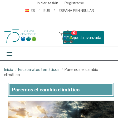
Iniciar sesión
Registrarse
ES
EUR
ESPAÑA PENINSULAR
0
Busqueda avanzada
Toggle navigation
Inicio
Escaparates temáticos
Paremos el cambio
climático
Paremos el cambio climático
Paremos
el
cambio
climático