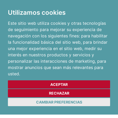
Utilizamos cookies
Este sitio web utiliza cookies y otras tecnologías
de seguimiento para mejorar su experiencia de
navegación con los siguientes fines:
para habilitar
la funcionalidad básica del sitio web
,
para brindar
una mejor experiencia en el sitio web
,
medir su
interés en nuestros productos y servicios y
personalizar las interacciones de marketing
,
para
mostrar anuncios que sean más relevantes para
usted
.
ACEPTAR
RECHAZAR
CAMBIAR PREFERENCIAS