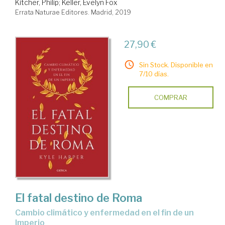
Kitcher, Philip
;
Keller, Evelyn Fox
Errata Naturae Editores. Madrid, 2019
27,90 €
Sin Stock. Disponible en
7/10 días.
COMPRAR
El fatal destino de Roma
cambio climático y enfermedad en el fin de un
Imperio