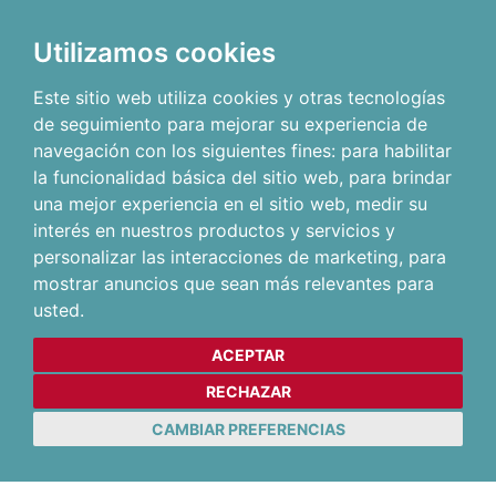
Utilizamos cookies
Este sitio web utiliza cookies y otras tecnologías
de seguimiento para mejorar su experiencia de
navegación con los siguientes fines:
para habilitar
la funcionalidad básica del sitio web
,
para brindar
una mejor experiencia en el sitio web
,
medir su
interés en nuestros productos y servicios y
personalizar las interacciones de marketing
,
para
mostrar anuncios que sean más relevantes para
usted
.
ACEPTAR
RECHAZAR
CAMBIAR PREFERENCIAS