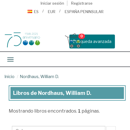
Iniciar sesión
Registrarse
ES
EUR
ESPAÑA PENINSULAR
0
Busqueda avanzada
Toggle navigation
Inicio
Nordhaus, William D.
Libros de Nordhaus, William D.
Libros
de
Mostrando
libros encontrados.
1
páginas.
Nordhaus,
William