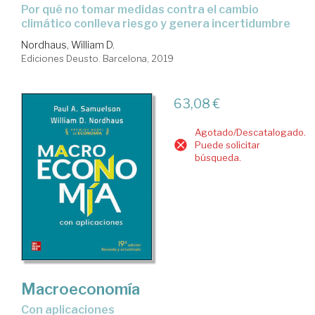
por qué no tomar medidas contra el cambio
climático conlleva riesgo y genera incertidumbre
Nordhaus, William D.
Ediciones Deusto. Barcelona, 2019
63,08 €
Agotado/Descatalogado.
Puede solicitar
búsqueda.
Macroeconomía
con aplicaciones