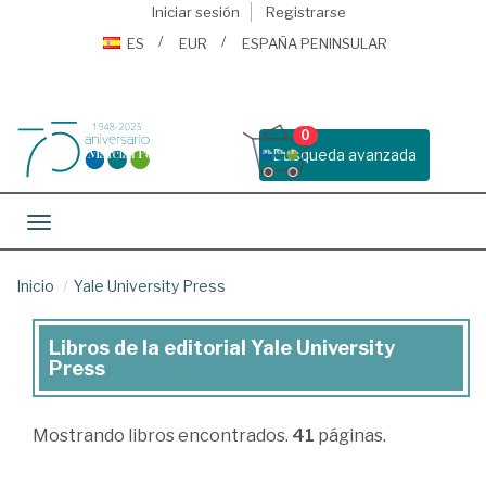
Iniciar sesión
Registrarse
ES
EUR
ESPAÑA PENINSULAR
0
Busqueda avanzada
Toggle navigation
Inicio
Yale University Press
Libros de la editorial Yale University
Libros
Press
de
la
Mostrando
libros encontrados.
41
páginas.
editorial