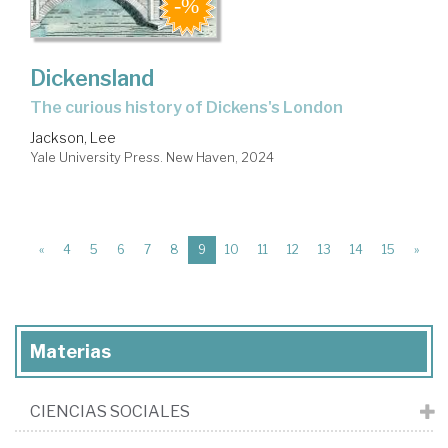
Dickensland
the curious history of Dickens's London
Jackson, Lee
Yale University Press. New Haven, 2024
(current)
«
4
5
6
7
8
9
10
11
12
13
14
15
»
Materias
CIENCIAS SOCIALES