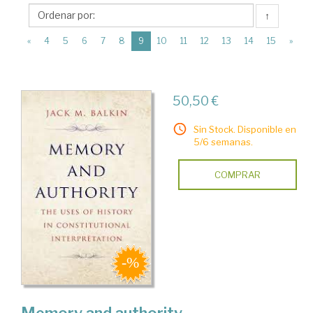
Yale
↑
University
(current)
Press
«
4
5
6
7
8
9
10
11
12
13
14
15
»
50,50 €
Sin Stock. Disponible en
5/6 semanas.
COMPRAR