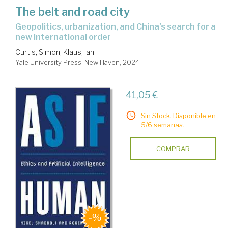
The belt and road city
geopolitics, urbanization, and China's search for a
new international order
Curtis, Simon
;
Klaus, Ian
Yale University Press. New Haven, 2024
41,05 €
Sin Stock. Disponible en
5/6 semanas.
COMPRAR