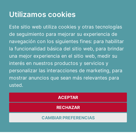
Utilizamos cookies
Este sitio web utiliza cookies y otras tecnologías
de seguimiento para mejorar su experiencia de
navegación con los siguientes fines:
para habilitar
la funcionalidad básica del sitio web
,
para brindar
una mejor experiencia en el sitio web
,
medir su
interés en nuestros productos y servicios y
personalizar las interacciones de marketing
,
para
mostrar anuncios que sean más relevantes para
usted
.
ACEPTAR
RECHAZAR
CAMBIAR PREFERENCIAS