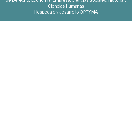
de Derecho, Economía, Empresa, Ciencias Sociales, Historia y
Ciencias Humanas
Hospedaje y desarrollo
OPTYMA