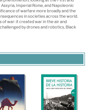
al phenomenon, looking at the First and
 Assyria, Imperial Rome, and Napoleonic
ificance of warfare more broadly and the
onsequences in societies across the world.
f war: it created war in the air and
 challenged by drones and robotics, Black