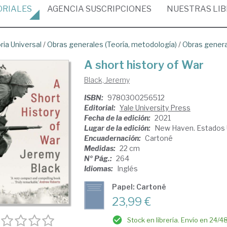
ORIALES
AGENCIA
SUSCRIPCIONES
NUESTRAS
LI
ria Universal
/
Obras generales (Teoría, metodología)
/
Obras gener
A short history of War
Black, Jeremy
ISBN:
9780300256512
Editorial:
Yale University Press
Fecha de la edición:
2021
Lugar de la edición:
New Haven. Estados 
Encuadernación:
Cartoné
Medidas:
22 cm
Nº Pág.:
264
Idiomas:
Inglés
Papel: Cartoné
23,99 €
Stock en librería. Envío en 24/4