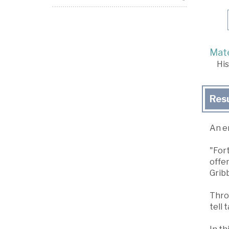
Mate
His
Res
An en
"Fort
offe
Gribb
Throu
tell 