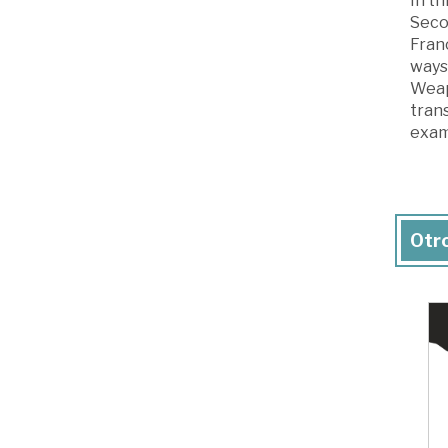
In t
Seco
Fran
ways 
Weapo
tran
exami
Otro