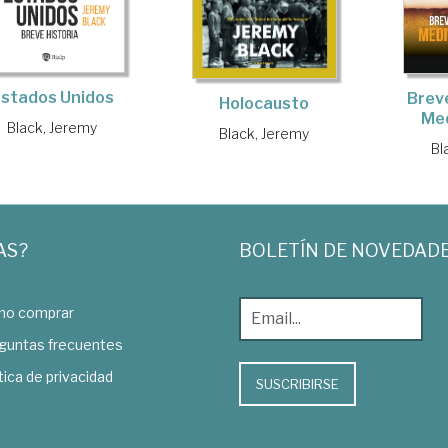
stados Unidos
Breve
Holocausto
Me
Black, Jeremy
Black, Jeremy
Bl
AS?
BOLETÍN DE NOVEDAD
o comprar
guntas frecuentes
tica de privacidad
SUSCRIBIRSE