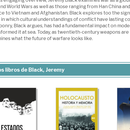
his engaging overview, Jeremy Black examines war as a glob
nd World Wars as well as those ranging from Han China and
ce to Vietnam and Afghanistan. Black explores too the sign
in which cultural understandings of conflict have lasting c
nry, Black argues, has had a fundamental impact on modes o
sformed it at sea. Today, as twentieth-century weapons are
nes what the future of warfare looks like.
s libros de Black, Jeremy