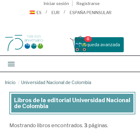
Iniciar sesión
Registrarse
ES
EUR
ESPAÑA PENINSULAR
0
Busqueda avanzada
Toggle navigation
Inicio
Universidad Nacional de Colombia
Libros de la editorial Universidad Nacional
Libros
de Colombia
de
la
Mostrando
libros encontrados.
3
páginas.
editorial