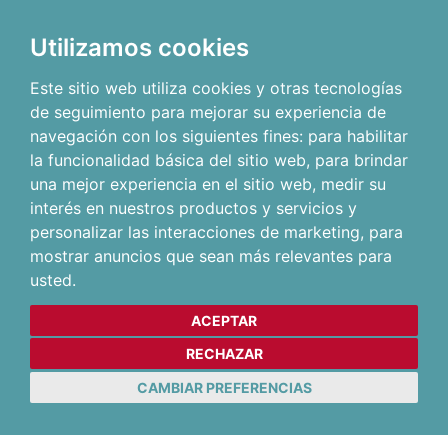
Utilizamos cookies
Este sitio web utiliza cookies y otras tecnologías
de seguimiento para mejorar su experiencia de
navegación con los siguientes fines:
para habilitar
la funcionalidad básica del sitio web
,
para brindar
una mejor experiencia en el sitio web
,
medir su
interés en nuestros productos y servicios y
personalizar las interacciones de marketing
,
para
mostrar anuncios que sean más relevantes para
usted
.
ACEPTAR
RECHAZAR
CAMBIAR PREFERENCIAS