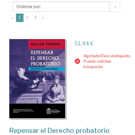
Universidad
↑
Nacional
(current)
de
«
1
2
3
»
Colombia
51,44 €
Agotado/Descatalogado.
Puede solicitar
búsqueda.
Repensar el Derecho probatorio