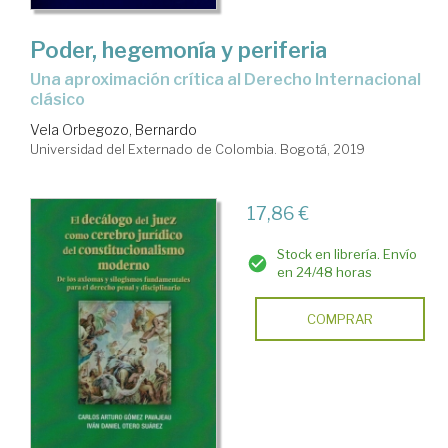
Poder, hegemonía y periferia
una aproximación crítica al Derecho Internacional
clásico
Vela Orbegozo, Bernardo
Universidad del Externado de Colombia. Bogotá, 2019
17,86 €
Stock en librería. Envío
en 24/48 horas
COMPRAR