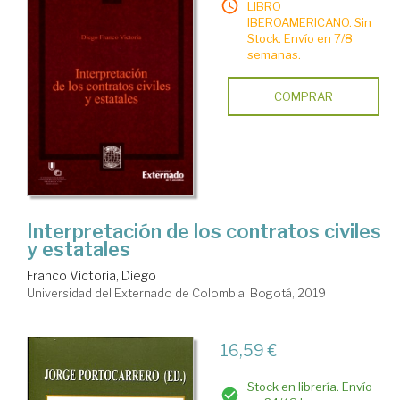
LIBRO
IBEROAMERICANO. Sin
Stock. Envío en 7/8
semanas.
COMPRAR
Interpretación de los contratos civiles
y estatales
Franco Victoria, Diego
Universidad del Externado de Colombia. Bogotá, 2019
16,59 €
Stock en librería. Envío