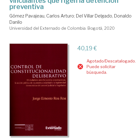
vinculantes que rigen la detención
preventiva
Gómez Pavajeau, Carlos Arturo
;
Del Villar Delgado, Donaldo
Danilo
Universidad del Externado de Colombia. Bogotá, 2020
40,19 €
Agotado/Descatalogado.
Puede solicitar
búsqueda.