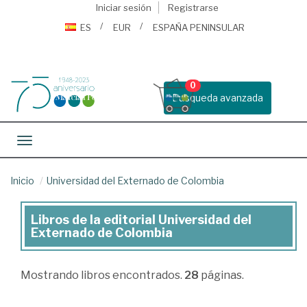
Iniciar sesión
Registrarse
ES
EUR
ESPAÑA PENINSULAR
0
Busqueda avanzada
Toggle navigation
Inicio
Universidad del Externado de Colombia
Libros de la editorial Universidad del
Libros
Externado de Colombia
de
la
Mostrando
libros encontrados.
28
páginas.
editorial