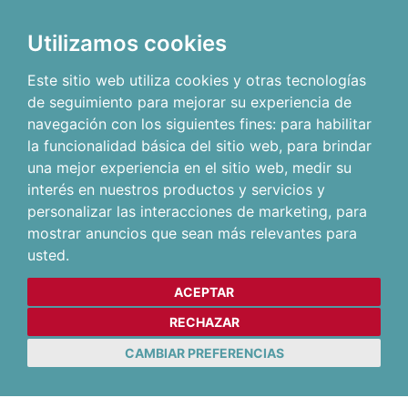
Utilizamos cookies
Este sitio web utiliza cookies y otras tecnologías
de seguimiento para mejorar su experiencia de
navegación con los siguientes fines:
para habilitar
la funcionalidad básica del sitio web
,
para brindar
una mejor experiencia en el sitio web
,
medir su
interés en nuestros productos y servicios y
personalizar las interacciones de marketing
,
para
mostrar anuncios que sean más relevantes para
usted
.
ACEPTAR
RECHAZAR
CAMBIAR PREFERENCIAS