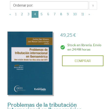
Universidad
↑
del
(current)
Externado
«
1
2
3
4
5
6
7
8
9
10
11
»
de
Colombia
49,25 €
Stock en librería. Envío
en 24/48 horas
COMPRAR
Problemas de la tributación