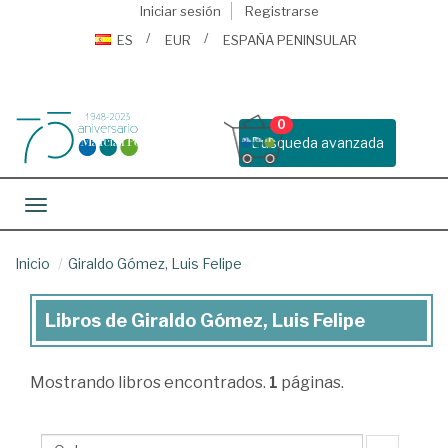
Iniciar sesión
Registrarse
ES
EUR
ESPAÑA PENINSULAR
0
Busqueda avanzada
Toggle navigation
Inicio
Giraldo Gómez, Luis Felipe
Libros de Giraldo Gómez, Luis Felipe
Libros
de
Mostrando
libros encontrados.
1
páginas.
Giraldo
Gómez,