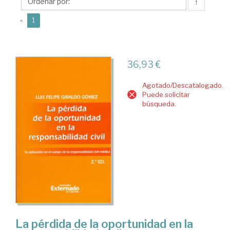
Luis
↑
Felipe
(current)
«
1
36,93 €
Agotado/Descatalogado.
Puede solicitar
búsqueda.
La pérdida de la oportunidad en la