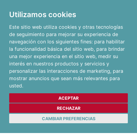
Utilizamos cookies
Este sitio web utiliza cookies y otras tecnologías
de seguimiento para mejorar su experiencia de
navegación con los siguientes fines:
para habilitar
la funcionalidad básica del sitio web
,
para brindar
una mejor experiencia en el sitio web
,
medir su
interés en nuestros productos y servicios y
personalizar las interacciones de marketing
,
para
mostrar anuncios que sean más relevantes para
usted
.
ACEPTAR
RECHAZAR
CAMBIAR PREFERENCIAS