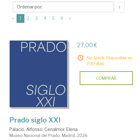
Museo
↑
Nacional
(current)
del
«
1
2
3
4
5
6
»
Prado
27,00 €
Sin Stock. Disponible en
7/10 días.
COMPRAR
Prado siglo XXI
Palacio, Alfonso
;
Cenalmor, Elena
Museo Nacional del Prado. Madrid, 2026