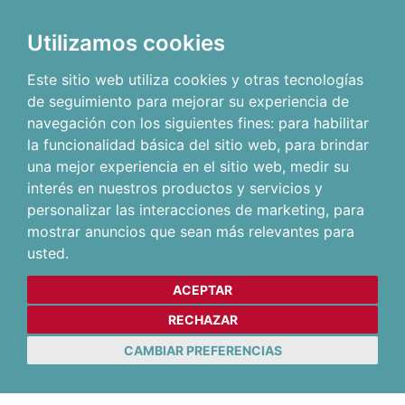
Utilizamos cookies
Este sitio web utiliza cookies y otras tecnologías
de seguimiento para mejorar su experiencia de
navegación con los siguientes fines:
para habilitar
la funcionalidad básica del sitio web
,
para brindar
una mejor experiencia en el sitio web
,
medir su
interés en nuestros productos y servicios y
personalizar las interacciones de marketing
,
para
mostrar anuncios que sean más relevantes para
usted
.
ACEPTAR
RECHAZAR
CAMBIAR PREFERENCIAS