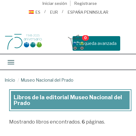
Iniciar sesión
Registrarse
ES
EUR
ESPAÑA PENINSULAR
0
Busqueda avanzada
Toggle navigation
Inicio
Museo Nacional del Prado
Libros de la editorial Museo Nacional del
Libros
Prado
de
la
Mostrando
libros encontrados.
6
páginas.
editorial