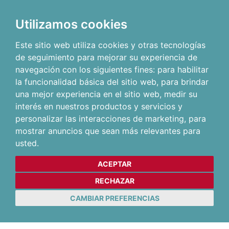
Utilizamos cookies
Este sitio web utiliza cookies y otras tecnologías
de seguimiento para mejorar su experiencia de
navegación con los siguientes fines:
para habilitar
la funcionalidad básica del sitio web
,
para brindar
una mejor experiencia en el sitio web
,
medir su
interés en nuestros productos y servicios y
personalizar las interacciones de marketing
,
para
mostrar anuncios que sean más relevantes para
usted
.
ACEPTAR
RECHAZAR
CAMBIAR PREFERENCIAS