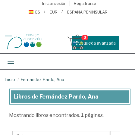
Iniciar sesión
Registrarse
ES
EUR
ESPAÑA PENINSULAR
0
Busqueda avanzada
Toggle navigation
Inicio
Fernández Pardo, Ana
Libros de Fernández Pardo, Ana
Libros
de
Mostrando
libros encontrados.
1
páginas.
Fernández
Pardo,