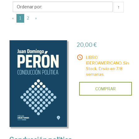
Libros
↑
de
(current)
la
«
1
2
»
Araucaria
20,00 €
LIBRO
IBEROAMERICANO. Sin
Stock. Envío en 7/8
semanas.
COMPRAR