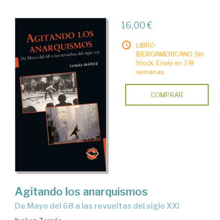
16,00 €
LIBRO
IBEROAMERICANO. Sin
Stock. Envío en 7/8
semanas.
COMPRAR
Agitando los anarquismos
de Mayo del 68 a las revueltas del siglo XXI