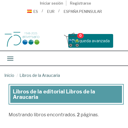
Iniciar sesión
Registrarse
ES
EUR
ESPAÑA PENINSULAR
0
Busqueda avanzada
Toggle navigation
Inicio
Libros de la Araucaria
Libros de la editorial Libros de la
Libros
Araucaria
de
la
Mostrando
libros encontrados.
2
páginas.
editorial