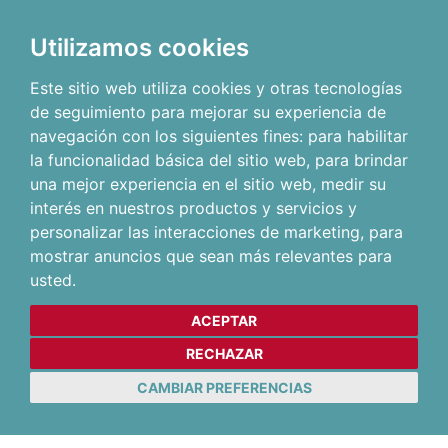
Utilizamos cookies
Este sitio web utiliza cookies y otras tecnologías
de seguimiento para mejorar su experiencia de
navegación con los siguientes fines:
para habilitar
la funcionalidad básica del sitio web
,
para brindar
una mejor experiencia en el sitio web
,
medir su
interés en nuestros productos y servicios y
personalizar las interacciones de marketing
,
para
mostrar anuncios que sean más relevantes para
usted
.
ACEPTAR
RECHAZAR
CAMBIAR PREFERENCIAS