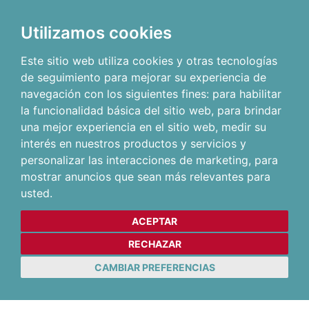
Utilizamos cookies
Este sitio web utiliza cookies y otras tecnologías
de seguimiento para mejorar su experiencia de
navegación con los siguientes fines:
para habilitar
la funcionalidad básica del sitio web
,
para brindar
una mejor experiencia en el sitio web
,
medir su
interés en nuestros productos y servicios y
personalizar las interacciones de marketing
,
para
mostrar anuncios que sean más relevantes para
usted
.
ACEPTAR
RECHAZAR
CAMBIAR PREFERENCIAS