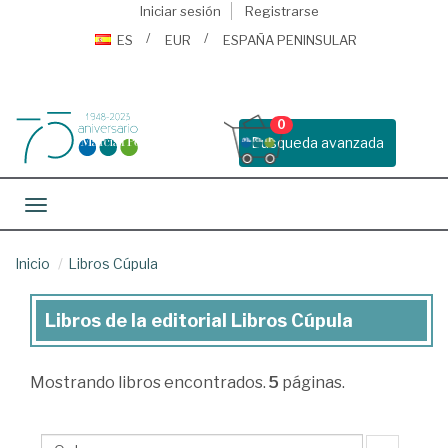
Iniciar sesión
Registrarse
ES
EUR
ESPAÑA PENINSULAR
0
Busqueda avanzada
Toggle navigation
Inicio
Libros Cúpula
Libros de la editorial Libros Cúpula
Libros
de
Mostrando
libros encontrados.
5
páginas.
la
editorial