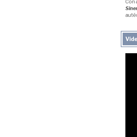
Con a
Sine
auté
Víd