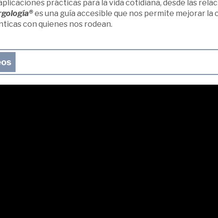
plicaciones prácticas para la vida cotidiana, desde las rela
rgología®
es una guía accesible que nos permite mejorar la
nticas con quienes nos rodean.
eos