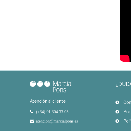
¿DUD
Atención al cliente
Com
Pre
(+34) 91 304 33 03
Polí
atencion@marcialpons.es