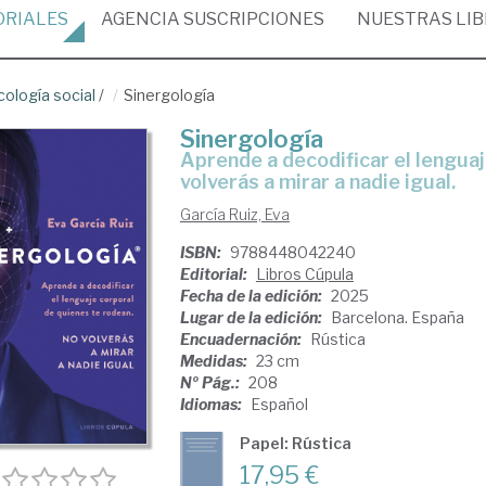
ORIALES
AGENCIA
SUSCRIPCIONES
NUESTRAS
LI
cología social
/
Sinergología
Sinergología
Aprende a decodificar el lenguaje corporal de quienes te rodean. No
volverás a mirar a nadie igual.
García Ruiz, Eva
ISBN:
9788448042240
Editorial:
Libros Cúpula
Fecha de la edición:
2025
Lugar de la edición:
Barcelona. España
Encuadernación:
Rústica
Medidas:
23 cm
Nº Pág.:
208
Idiomas:
Español
Papel: Rústica
17,95 €