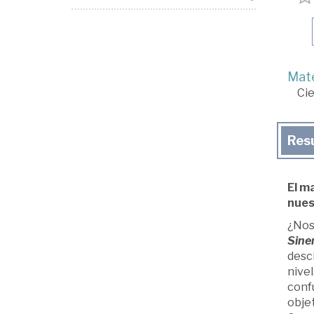
Mate
Cie
Res
El m
nues
¿Nos 
Sine
desci
nive
conf
objet