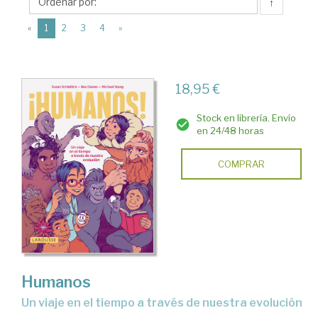
Larousse
↑
Editorial
(current)
«
1
2
3
4
»
18,95 €
Stock en librería. Envío
en 24/48 horas
COMPRAR
Humanos
Un viaje en el tiempo a través de nuestra evolución