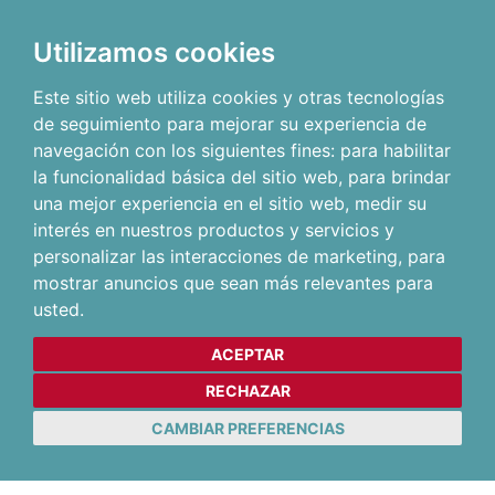
Utilizamos cookies
Este sitio web utiliza cookies y otras tecnologías
de seguimiento para mejorar su experiencia de
navegación con los siguientes fines:
para habilitar
la funcionalidad básica del sitio web
,
para brindar
una mejor experiencia en el sitio web
,
medir su
interés en nuestros productos y servicios y
personalizar las interacciones de marketing
,
para
mostrar anuncios que sean más relevantes para
usted
.
ACEPTAR
RECHAZAR
CAMBIAR PREFERENCIAS