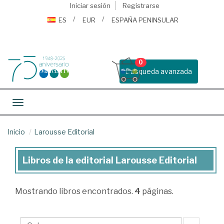
Iniciar sesión
Registrarse
ES
EUR
ESPAÑA PENINSULAR
0
Busqueda avanzada
Toggle navigation
Inicio
Larousse Editorial
Libros de la editorial Larousse Editorial
Libros
de
Mostrando
libros encontrados.
4
páginas.
la
editorial