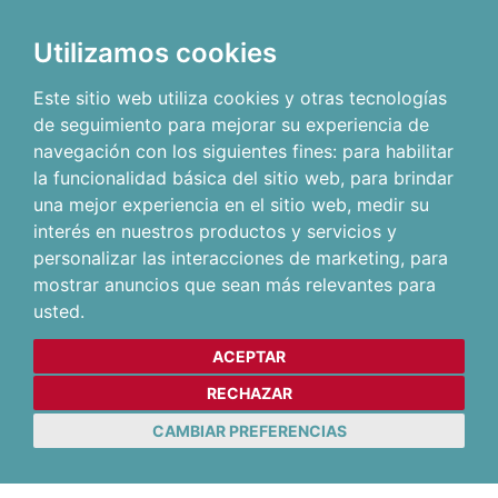
Utilizamos cookies
Este sitio web utiliza cookies y otras tecnologías
de seguimiento para mejorar su experiencia de
navegación con los siguientes fines:
para habilitar
la funcionalidad básica del sitio web
,
para brindar
una mejor experiencia en el sitio web
,
medir su
interés en nuestros productos y servicios y
personalizar las interacciones de marketing
,
para
mostrar anuncios que sean más relevantes para
usted
.
ACEPTAR
RECHAZAR
CAMBIAR PREFERENCIAS