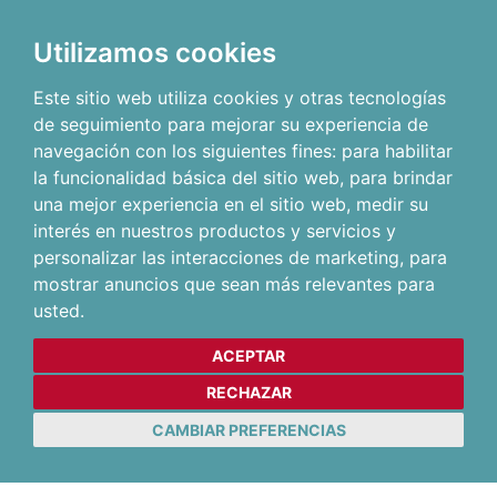
Utilizamos cookies
Este sitio web utiliza cookies y otras tecnologías
de seguimiento para mejorar su experiencia de
navegación con los siguientes fines:
para habilitar
la funcionalidad básica del sitio web
,
para brindar
una mejor experiencia en el sitio web
,
medir su
interés en nuestros productos y servicios y
personalizar las interacciones de marketing
,
para
mostrar anuncios que sean más relevantes para
usted
.
ACEPTAR
RECHAZAR
CAMBIAR PREFERENCIAS