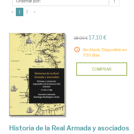
La
↑
Hoja
(current)
«
1
2
»
del
Monte
17,10 €
18,00 €
Sin Stock. Disponible en
7/10 días.
COMPRAR
Historia de la Real Armada y asociados