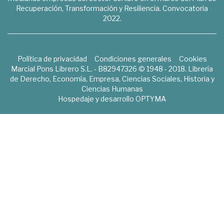
Recuperación, Transformación y Resiliencia. Convocatoria
2022.
Política de privacidad
Condiciones generales
Cookies
Marcial Pons Librero S.L. - B82947326 © 1948 - 2018. Librería
de Derecho, Economía, Empresa, Ciencias Sociales, Historia y
Ciencias Humanas
Hospedaje y desarrollo
OPTYMA