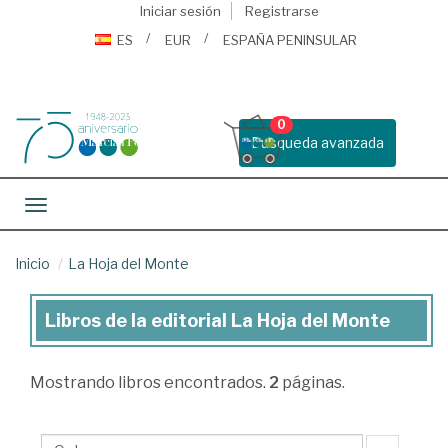
Iniciar sesión
Registrarse
ES
EUR
ESPAÑA PENINSULAR
0
Busqueda avanzada
Toggle navigation
Inicio
La Hoja del Monte
Libros de la editorial La Hoja del Monte
Libros
de
Mostrando
libros encontrados.
2
páginas.
la
editorial